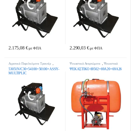
2.175,08
€
2.290,03
€
με ΦΠΑ
με ΦΠΑ
Αγροτικά Παρελκόμενα Τρακτέρ
,
Ψεκαστικά Αναρτώμενα
,
Ψεκαστικά
Τρακτέρ - Γεωργικά Μηχανήματα
για Τρακτέρ
53051N/C30+54100+50100+ASSY-
ΨΕΚΑΣΤΙΚΟ 69502+69Α20+69Α26
MULTIPLIC