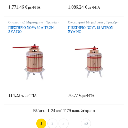
1.771,46
€
1.086,24
€
με ΦΠΑ
με ΦΠΑ
Οινοποιητικά Μηχανήματα
,
Τρακτέρ -
Οινοποιητικά Μηχανήματα
,
Τρακτέρ -
Γεωργικά Μηχανήματα
Γεωργικά Μηχανήματα
ΠIEΣTHPIO NOVA 30 ΛITPΩN
ΠIEΣTHPIO NOVA 18 ΛITPΩN
ΞYΛINO
ΞYΛINO
114,22
€
76,77
€
με ΦΠΑ
με ΦΠΑ
Sorted by latest
Βλέπετε 1–24 από 1179 αποτελέσματα
1
2
3
50
…