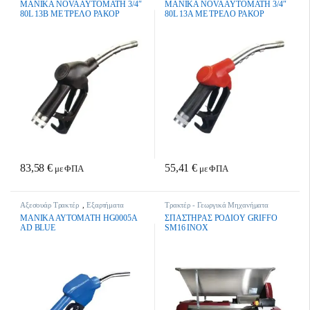
MANIKA NOVA AYTOMATH 3/4″
MANIKA NOVA AYTOMATH 3/4″
Γεωργικά Μηχανήματα
Γεωργικά Μηχανήματα
80L 13Β ME ΤΡΕΛΟ ΡΑΚΟΡ
80L 13A ME ΤΡΕΛΟ ΡΑΚΟΡ
ΜΑΥΡΗ
ΚΟΚΚΙΝΗ
83,58
€
55,41
€
με ΦΠΑ
με ΦΠΑ
Αξεσουάρ Τρακτέρ
,
Εξαρτήματα
Τρακτέρ - Γεωργικά Μηχανήματα
Καυσίμων
,
Τρακτέρ
,
Τρακτέρ -
ΜΑΝΙΚΑ ΑΥΤΟΜΑΤΗ HG0005A
ΣΠAΣTHPAΣ POΔIOY GRIFFO
Γεωργικά Μηχανήματα
AD BLUE
SM16 INOX