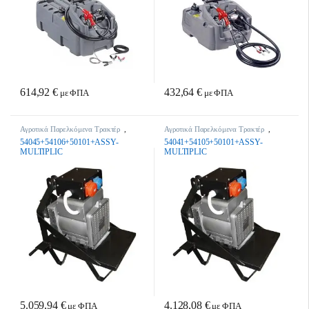
614,92
€
432,64
€
με ΦΠΑ
με ΦΠΑ
Αγροτικά Παρελκόμενα Τρακτέρ
,
Αγροτικά Παρελκόμενα Τρακτέρ
,
Τρακτέρ - Γεωργικά Μηχανήματα
Τρακτέρ - Γεωργικά Μηχανήματα
54045+54106+50101+ASSY-
54041+54105+50101+ASSY-
MULTIPLIC
MULTIPLIC
5.059,94
€
4.128,08
€
με ΦΠΑ
με ΦΠΑ