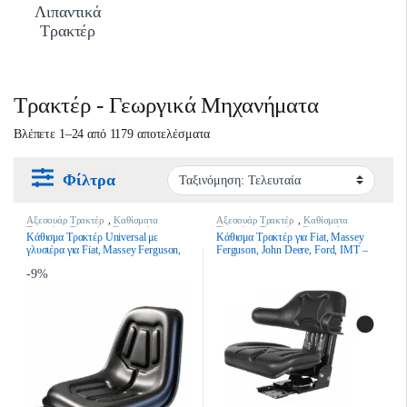
Λιπαντικά
Τρακτέρ
Τρακτέρ - Γεωργικά Μηχανήματα
Sorted by latest
Βλέπετε 1–24 από 1179 αποτελέσματα
Φίλτρα
Αξεσουάρ Τρακτέρ
,
Καθίσματα
Αξεσουάρ Τρακτέρ
,
Καθίσματα
Τρακτέρ
,
Τρακτέρ - Γεωργικά
Τρακτέρ
,
Τρακτέρ - Γεωργικά
Κάθισμα Τρακτέρ Universal με
Κάθισμα Τρακτέρ για Fiat, Massey
Μηχανήματα
Μηχανήματα
γλυσιέρα για Fiat, Massey Ferguson,
Ferguson, John Deere, Ford, IMT –
Ford
Universal SED 110
-
9%