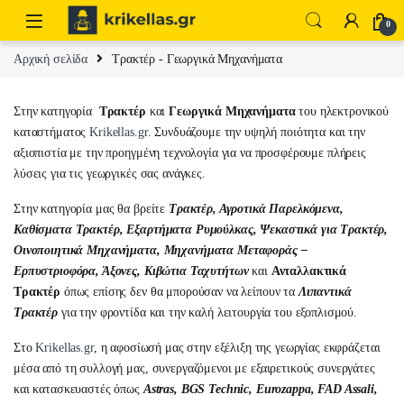
Skip to navigation
Skip to content
0
Αρχική σελίδα
Τρακτέρ - Γεωργικά Μηχανήματα
Στην κατηγορία
Τρακτέρ
και
Γεωργικά Μηχανήματα
του ηλεκτρονικού
καταστήματος
Krikellas.gr
. Συνδυάζουμε την υψηλή ποιότητα και την
αξιοπιστία με την προηγμένη τεχνολογία για να προσφέρουμε πλήρεις
λύσεις για τις γεωργικές σας ανάγκες.
Στην κατηγορία μας θα βρείτε
Τρακτέρ,
Αγροτικά Παρελκόμενα,
Καθίσματα Τρακτέρ,
Εξαρτήματα Ρυμούλκας,
Ψεκαστικά για Τρακτέρ,
Οινοποιητικά Μηχανήματα,
Μηχανήματα Μεταφοράς –
Ερπυστριοφόρα,
Άξονες, Κιβώτια Ταχυτήτων
και
Ανταλλακτικά
Τρακτέρ
όπως επίσης δεν θα μπορούσαν να λείπουν τα
Λιπαντικά
Τρακτέρ
για την φροντίδα και την καλή λειτουργία του εξοπλισμού.
Στο
Krikellas.gr
, η αφοσίωσή μας στην εξέλιξη της γεωργίας εκφράζεται
μέσα από τη συλλογή μας, συνεργαζόμενοι με εξαιρετικούς συνεργάτες
και κατασκευαστές όπως
Astras, BGS Technic, Eurozappa, FAD Assali,