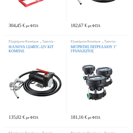
304,45
€
182,67
€
με ΦΠΑ
με ΦΠΑ
Εξαρτήματα Καυσίμων
,
Τρακτέρ -
Εξαρτήματα Καυσίμων
,
Τρακτέρ -
Γεωργικά Μηχανήματα
Γεωργικά Μηχανήματα
H/A NOVA 1224BTC-12V KIT
METPHTHΣ ΠETPEΛAIOY 1″
KOMΠΛE
ΓPANAZΩTOΣ
135,02
€
181,16
€
με ΦΠΑ
με ΦΠΑ
Εξαρτήματα Καυσίμων
,
Τρακτέρ -
Εξαρτήματα Καυσίμων
,
Τρακτέρ -