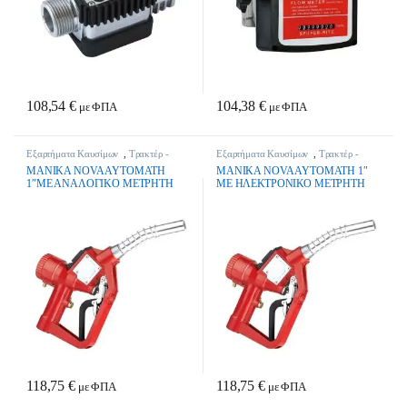
108,54
€
104,38
€
με ΦΠΑ
με ΦΠΑ
Εξαρτήματα Καυσίμων
,
Τρακτέρ -
Εξαρτήματα Καυσίμων
,
Τρακτέρ -
Γεωργικά Μηχανήματα
Γεωργικά Μηχανήματα
MANIKA NOVA AYTOMATH
MANIKA NOVA AYTOMATH 1″
1″ME ANAΛOΓIKO ΜΕΤΡΗΤΗ
ΜΕ ΗΛΕΚΤΡΟΝΙΚΟ ΜΕΤΡΗΤΗ
118,75
€
118,75
€
με ΦΠΑ
με ΦΠΑ