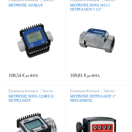
Γεωργικά Μηχανήματα
Γεωργικά Μηχανήματα
METPHTHΣ AD BLUE
METPHTHΣ NOVA 1011-5
ΠETPEΛAIOY 1 1/2″
108,54
€
169,81
€
με ΦΠΑ
με ΦΠΑ
Εξαρτήματα Καυσίμων
,
Τρακτέρ -
Εξαρτήματα Καυσίμων
,
Τρακτέρ -
Γεωργικά Μηχανήματα
Γεωργικά Μηχανήματα
METPHTHΣ NOVA 1224BT-31
METPHTHΣ ΠETPEΛAIOY 1″
ΠETPEΛAIOY
MHXANIKOΣ