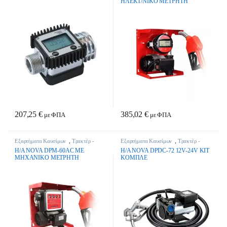
HΛEKT/NIKO METPHTH
207,25
€
385,02
€
με ΦΠΑ
με ΦΠΑ
Εξαρτήματα Καυσίμων
,
Τρακτέρ -
Εξαρτήματα Καυσίμων
,
Τρακτέρ -
Γεωργικά Μηχανήματα
Γεωργικά Μηχανήματα
H/A NOVA DPM-60AC ME
H/A NOVA DPDC-72 12V-24V KIT
MHXANIKO METPHTH
KOMΠΛE