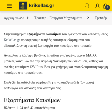
Skip to navigation
Skip to content
0
Αρχική σελίδα
Τρακτέρ - Γεωργικά Μηχανήματα
Τρακτέρ
Στην κατηγορία
Εξαρτήματα Καυσίμων
του ηλεκτρονικού καταστήματος
Krikellas.gr
προσφέρουμε υψηλής ποιότητας εξαρτήματα που
εξασφαλίζουν τη σωστή λειτουργία του καυσίμου στα τρακτέρ.
Ανακαλύψτε λάστιχα βενζίνης injection ενισχυμένα, χωνιά MATO,
μάνικες καυσίμων για την ασφαλή διακίνηση του καυσίμου, καθώς και
αντλίες καυσίμων 12V Piusi Box για γρήγορη και αποτελεσματική παροχή
καυσίμου στα τρακτέρ σας.
Επιλέξτε τα κατάλληλα εξαρτήματα για να διασφαλίσετε την ομαλή
λειτουργία και απόδοση του κινητήρα σας.
Εξαρτήματα Καυσίμων
Sorted by latest
Βλέπετε 1–24 από 42 αποτελέσματα