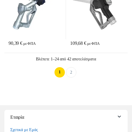
90,39
€
109,68
€
με ΦΠΑ
με ΦΠΑ
Sorted by latest
Βλέπετε 1–24 από 42 αποτελέσματα
1
2
Εταιρία
Σχετικά με Εμάς