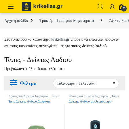
Skip to navigation
Skip to content
0
Αρχική σελίδα
Τρακτέρ - Γεωργικά Μηχανήματα
Άξονες και 
Στο ηλεκτρονικό κατάστημα
krikellas.gr
μπορείς να επιλέξεις προϊόντα
απ’ τους κορυφαίους συνεργάτες μας για
τάπες δείκτες λαδιού
.
Τάπες - Δείκτες Λαδιού
Sorted by latest
Προβάλλονται όλα - 5 αποτελέσματα
Φίλτρα
Άξονες και Κιβώτια Ταχυτήτων
,
Τάπες
Άξονες και Κιβώτια Ταχυτήτων
,
Τάπες
- Δείκτες Λαδιού
,
Τρακτέρ - Γεωργικά
- Δείκτες Λαδιού
,
Τρακτέρ - Γεωργικά
Τάπα Δείκτης Λαδιού Διαφανής
Δείκτης Λαδιού με Θερμόμετρο
Μηχανήματα
Μηχανήματα