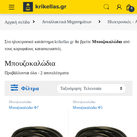
Skip to navigation
Skip to content
0
Αρχική σελίδα
Ανταλλακτικά Μηχανημάτων
Ηλεκτρονικές -
Στο ηλεκτρονικό κατάστημα
krikellas.gr
θα βρείτε
Μπουζοκαλώδια
από
τους κορυφαίους κατασκευαστές.
Μπουζοκαλώδια
Sorted by latest
Προβάλλονται όλα - 2 αποτελέσματα
Φίλτρα
Μπουζοκαλώδια
Μπουζοκαλώδια
Μπουζοκαλώδιο Φ7
Μπουζοκαλώδιο Φ5