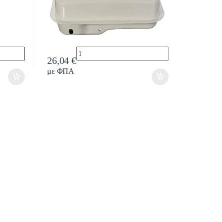
Quantity
26,04
€
με ΦΠΑ