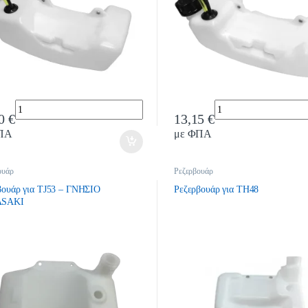
Quantity
Quantity
20
€
13,15
€
ΠΑ
με ΦΠΑ
ουάρ
Ρεζερβουάρ
βουάρ για TJ53 – ΓΝΗΣΙΟ
Ρεζερβουάρ για TH48
SAKI