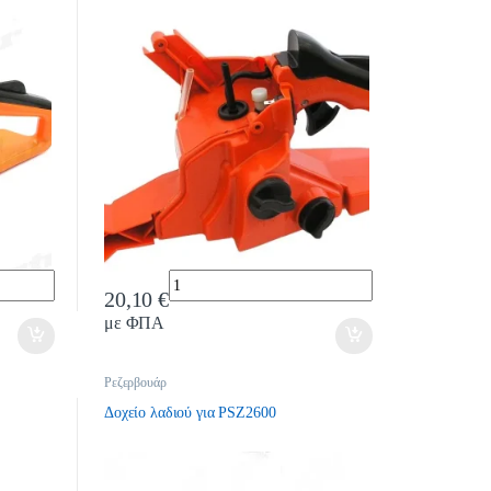
Quantity
20,10
€
με ΦΠΑ
Ρεζερβουάρ
Δοχείο λαδιού για PSZ2600