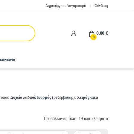
Δημιούργησε Λογαριασμό
Σύνδεση
0,00
€
0
κοινωνία
α όπως
Δοχείο λαδιού, Κορμός
(ρεζερβουάρ),
Χειρόγκαζα
Sorted by latest
Προβάλλονται όλα - 19 αποτελέσματα