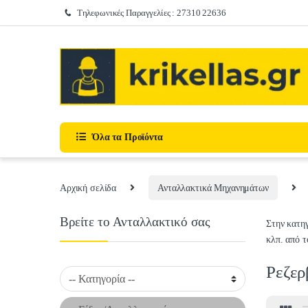
Skip to navigation
Skip to content
Τηλεφωνικές Παραγγελίες : 27310 22636
Όλα τα Προϊόντα
Αρχική σελίδα
Ανταλλακτικά Μηχανημάτων
Βρείτε το Ανταλλακτικό σας
Στην κατη
κλπ.
από τ
Ρεζερ