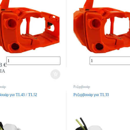
Quantity
Quantity
83
€
ΠΑ
ουάρ
Ρεζερβουάρ
βουάρ για TL43 / TL52
Ρεζερβουάρ για TL33