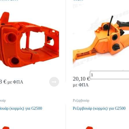
Quantity
20,10
€
83
€
με ΦΠΑ
με ΦΠΑ
ουάρ
Ρεζερβουάρ
βουάρ (κορμός) για G2500
Ρεζερβουάρ (κορμός) για G2500