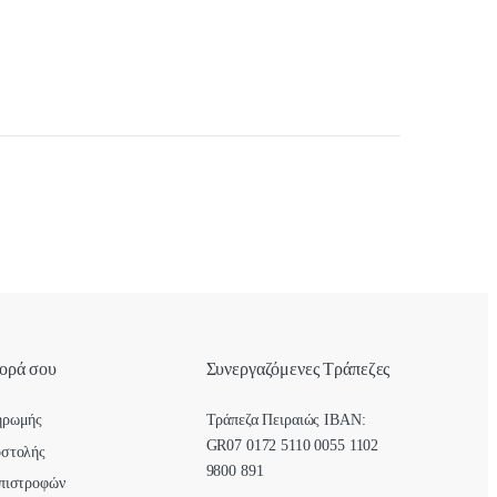
γορά σου
Συνεργαζόμενες Τράπεζες
ηρωμής
Τράπεζα Πειραιώς IBAN:
GR07 0172 5110 0055 1102
οστολής
9800 891
πιστροφών