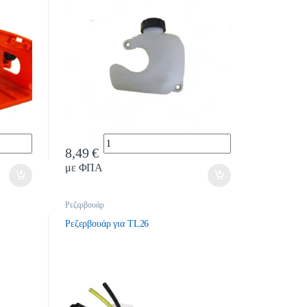
Quantity
8,49
€
με ΦΠΑ
Ρεζερβουάρ
Ρεζερβουάρ για TL26