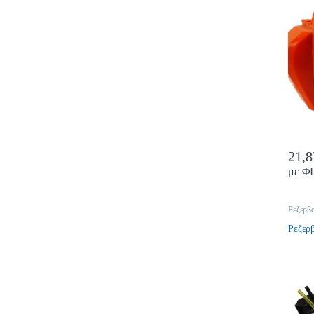
21,
με Φ
Ρεζερβ
Ρεζερ