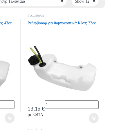
Ρεζερβουάρ
ας 43cc
Ρεζερβουάρ για θαμνοκοπτικά Κίνας 33cc
Quantity
13,15
€
με ΦΠΑ