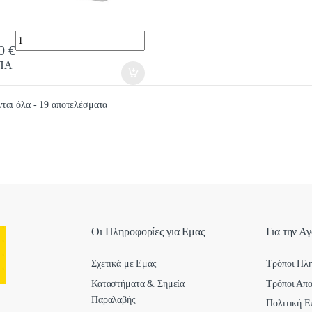
Quantity
20
€
ΠΑ
Sorted by latest
ται όλα - 19 αποτελέσματα
Οι Πληροφορίες για Εμας
Για την Α
Σχετικά με Εμάς
Τρόποι Πλ
Καταστήματα & Σημεία
Τρόποι Απ
Παραλαβής
Πολιτική Ε