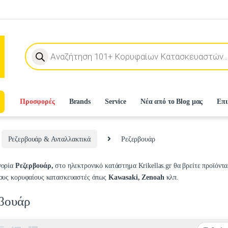
Products search
Προσφορές
Brands
Service
Νέα από το Blog μας
Επι
Ρεζερβουάρ & Ανταλλακτικά
Ρεζερβουάρ
γορία
Ρεζερβουάρ,
στο ηλεκτρονικό κατάστημα
Krikellas.gr
θα βρείτε προϊόντ
ους κορυφαίους κατασκευαστές όπως
Kawasaki, Zenoah
κλπ.
βουάρ