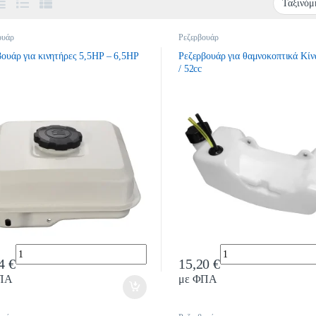
ουάρ
Ρεζερβουάρ
ουάρ για κινητήρες 5,5HP – 6,5HP
Ρεζερβουάρ για θαμνοκοπτικά Κίν
/ 52cc
Quantity
Quantity
04
€
15,20
€
ΠΑ
με ΦΠΑ