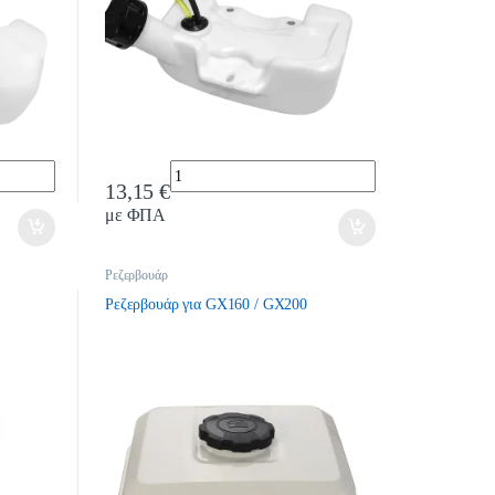
Quantity
13,15
€
με ΦΠΑ
Ρεζερβουάρ
Ρεζερβουάρ για GX160 / GX200