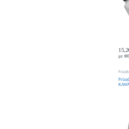
15,
με Φ
Ρεζερβ
Ρεζερ
KAWA