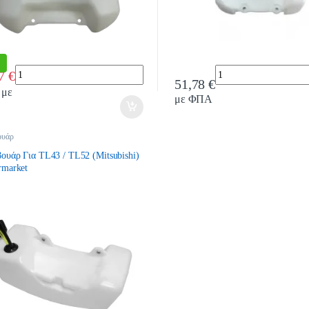
%
Quantity
Quantity
17
€
51,78
€
με
με ΦΠΑ
ουάρ
ουάρ Για TL43 / TL52 (Mitsubishi)
rmarket