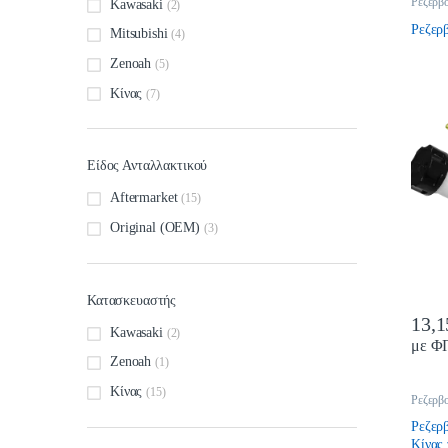
Ρεζερβ
Kawasaki
(2)
Ρεζερ
Mitsubishi
(4)
Zenoah
(5)
Κίνας
(7)
Είδος Ανταλλακτικού
Aftermarket
(15)
Original (OEM)
(3)
Κατασκευαστής
13,
Kawasaki
(2)
με Φ
Zenoah
(1)
Κίνας
(15)
Ρεζερβ
Ρεζερ
Κίνας