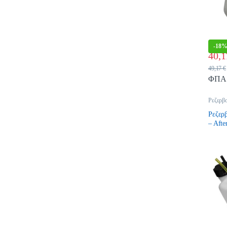
-
18
40,
49,17
€
ΦΠΑ
Ρεζερβ
Ρεζερβ
– Afte