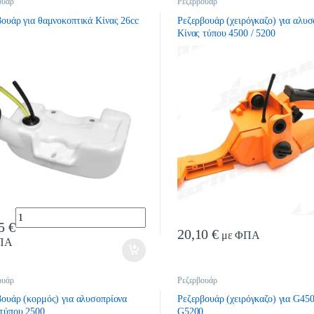
ουάρ
Ρεζερβουάρ
βουάρ για θαμνοκοπτικά Κίνας 26cc
Ρεζερβουάρ (χειρόγκαζο) για αλυσ
Κίνας τύπου 4500 / 5200
Quantity
15
€
20,10
€
με ΦΠΑ
ΠΑ
ουάρ
Ρεζερβουάρ
βουάρ (κορμός) για αλυσοπρίονα
Ρεζερβουάρ (χειρόγκαζο) για G450
 τύπου 2500
G5200