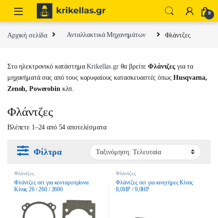
Skip to navigation
Skip to content
0
Αρχική σελίδα
Ανταλλακτικά Μηχανημάτων
Φλάντζες
Στο ηλεκτρονικό κατάστημα
Krikellas.gr
θα βρείτε
Φλάντζες
για τα
μηχανήματά σας από τους κορυφαίους κατασκευαστές όπως
Husqvarna,
Zenoh, Powerobin
κλπ.
Φλάντζες
Sorted by latest
Βλέπετε 1–24 από 54 αποτελέσματα
Φίλτρα
Φλάντζες
Φλάντζες
Φλάντζες σετ για κονταροπρίονα
Φλάντζες σετ για κινητήρες Κίνας
Κίνας 26 / 260 / 2600
8,0HP / 9,0HP