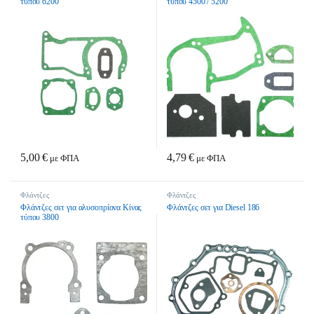
τύπου 6200
τύπου 4500 / 5200
5,00
€
4,79
€
με ΦΠΑ
με ΦΠΑ
Φλάντζες
Φλάντζες
Φλάντζες σετ για αλυσοπρίονα Κίνας
Φλάντζες σετ για Diesel 186
τύπου 3800