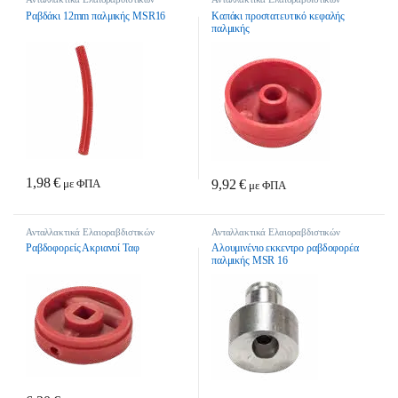
Ραβδάκι 12mm παλμικής MSR16
Καπάκι προστατευτικό κεφαλής
παλμικής
1,98
€
9,92
€
με ΦΠΑ
με ΦΠΑ
Ανταλλακτικά Ελαιοραβδιστικών
Ανταλλακτικά Ελαιοραβδιστικών
Ραβδοφορείς Ακριανοί Ταφ
Αλουμινένιο εκκεντρο ραβδοφορέα
παλμικής MSR 16