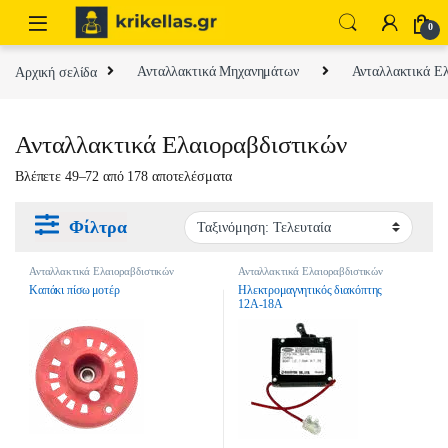
Skip to navigation
Skip to content
0
Αρχική σελίδα
Ανταλλακτικά Μηχανημάτων
Ανταλλακτικά Ελ
Ανταλλακτικά Ελαιοραβδιστικών
Sorted by latest
Βλέπετε 49–72 από 178 αποτελέσματα
Φίλτρα
Ανταλλακτικά Ελαιοραβδιστικών
Ανταλλακτικά Ελαιοραβδιστικών
Καπάκι πίσω μοτέρ
Ηλεκτρομαγνητικός διακόπτης
12Α-18Α