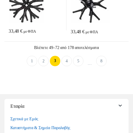
33,48
€
33,48
€
με ΦΠΑ
με ΦΠΑ
Sorted by latest
Βλέπετε 49–72 από 178 αποτελέσματα
3
1
2
4
5
8
…
Εταιρία
Σχετικά με Εμάς
Καταστήματα & Σημεία Παραλαβής