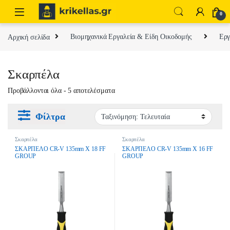
Skip to navigation
Skip to content
0
Αρχική σελίδα
Βιομηχανικά Εργαλεία & Είδη Οικοδομής
Εργ
Σκαρπέλα
Sorted by latest
Προβάλλονται όλα - 5 αποτελέσματα
Φίλτρα
Σκαρπέλα
Σκαρπέλα
ΣΚΑΡΠΕΛΟ CR-V 135mm Χ 18 FF
ΣΚΑΡΠΕΛΟ CR-V 135mm Χ 16 FF
GROUP
GROUP