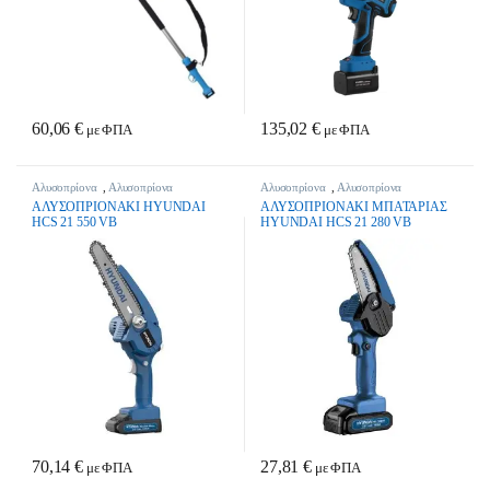
60,06
€
135,02
€
με ΦΠΑ
με ΦΠΑ
Αλυσοπρίονα
,
Αλυσοπρίονα
Αλυσοπρίονα
,
Αλυσοπρίονα
Μπαταρίας
,
Εργαλεία Κήπου &
Μπαταρίας
,
Εργαλεία Κήπου &
ΑΛΥΣΟΠΡΙΟΝΑΚΙ HYUNDAI
ΑΛΥΣΟΠΡΙΟΝΑΚΙ ΜΠΑΤΑΡΙΑΣ
Γεωργικά Εργαλεία
,
Μηχανήματα
Γεωργικά Εργαλεία
,
Μηχανήματα
HCS 21 550 VB
HYUNDAI HCS 21 280 VB
Κοπής Ξύλων
Κοπής Ξύλων
70,14
€
27,81
€
με ΦΠΑ
με ΦΠΑ