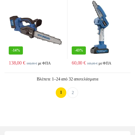
-
14%
-
43%
138,00
€
60,00
€
με ΦΠΑ
με ΦΠΑ
160,00
€
105,00
€
Sorted by latest
Βλέπετε 1–24 από 32 αποτελέσματα
1
2