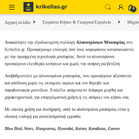
Skip to navigation
Skip to content
0
Αρχική σελίδα
Εργαλεία Κήπου & Γεωργικά Εργαλεία
Μηχαν
Ανακαλύψτε την εξειδικευμένη συλλογή
Αλυσοπρίονων Μπαταρίας
στο
Krikellas.gr
. Προσφέρουμε επιλογές από τους κορυφαίους κατασκευαστές
με την προηγμένη τεχνολογία
μπαταρίας.
Αυτά τα αλυσοπρίονα
προσφέρουν ελευθερία κινήσεων και χωρίς την ανάγκη για βενζίνη.
Αναβαθμιστείτε με αλυσοπρίονα μπαταρίας, που προσφέρουν αξιοπιστία
και απόδοση χωρίς τις εκπομπές αερίων και τον θόρυβο των
παραδοσιακών μοντέλων. Επιλέξτε ανάμεσα σε διάφορα μεγέθη και
χαρακτηριστικά, για επαγγελματική χρήση ή τις ανάγκες του κήπου σας.
Με εύκολη χρήση και συντήρηση, αυτά τα αλυσοπρίονα μπαταρίας είναι η
ιδανική επιλογή για αποτελεσματική εργασία.
Blue Bird
,
Worx
,
Husqvarna
,
Hyundai
,
Kaiser
,
Kamikaze
,
Zanon