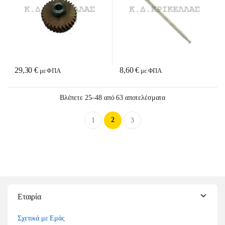
29,30
€
8,60
€
με ΦΠΑ
με ΦΠΑ
Sorted by latest
Βλέπετε 25–48 από 63 αποτελέσματα
2
1
3
Εταιρία
Σχετικά με Εμάς