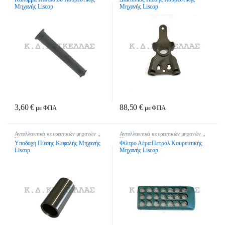
Μηχανής Liscop
Μηχανής Liscop
3,60
€
88,50
€
με ΦΠΑ
με ΦΠΑ
Ανταλλακτικά κουρευτικών μηχανών
,
Ανταλλακτικά κουρευτικών μηχανών
,
Κτηνοτροφικά
Κτηνοτροφικά
Υποδοχή Πίεσης Κεφαλής Μηχανής
Φίλτρο Αέρα Πετρόλ Κουρευτικής
Liscop
Μηχανής Liscop