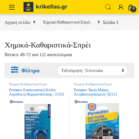
Skip to navigation
Skip to content
0
Αρχική σελίδα
Χημικά-Καθαριστικά-Σπρέι
Σελίδα 3
Χημικά-Καθαριστικά-Σπρέι
Sorted by latest
Βλέπετε 49–72 από 122 αποτελέσματα
Φίλτρα
Χημικά-Καθαριστικά-Σπρέι
Χημικά-Καθαριστικά-Σπρέι
Permatex Επισκευαστική Κόλλα
Permatex Ταινία Μαύρη
Ακροδέκτη Θερμοαντίστασης / 21351
Αυτοβουλκανιζόμενη / 82112