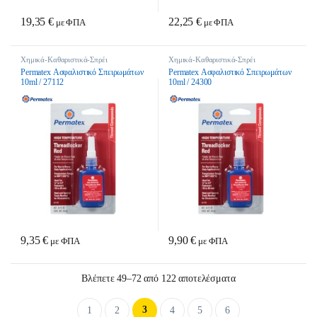
19,35
€
22,25
€
με ΦΠΑ
με ΦΠΑ
Χημικά-Καθαριστικά-Σπρέι
Χημικά-Καθαριστικά-Σπρέι
Permatex Ασφαλιστικό Σπειρωμάτων
Permatex Ασφαλιστικό Σπειρωμάτων
10ml / 27112
10ml / 24300
9,35
€
9,90
€
με ΦΠΑ
με ΦΠΑ
Sorted by latest
Βλέπετε 49–72 από 122 αποτελέσματα
3
1
2
4
5
6