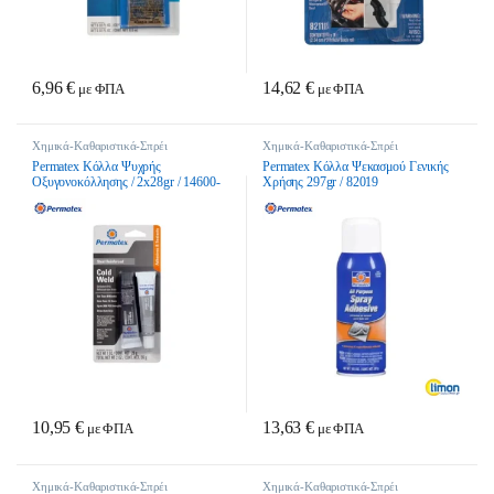
6,96
€
14,62
€
με ΦΠΑ
με ΦΠΑ
Χημικά-Καθαριστικά-Σπρέι
Χημικά-Καθαριστικά-Σπρέι
Permatex Κόλλα Ψυχρής
Permatex Κόλλα Ψεκασμού Γενικής
Οξυγονοκόλλησης / 2x28gr / 14600-
Χρήσης 297gr / 82019
35251
10,95
€
13,63
€
με ΦΠΑ
με ΦΠΑ
Χημικά-Καθαριστικά-Σπρέι
Χημικά-Καθαριστικά-Σπρέι