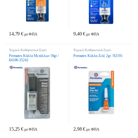
14,79
€
9,40
€
με ΦΠΑ
με ΦΠΑ
Χημικά-Καθαριστικά-Σπρέι
Χημικά-Καθαριστικά-Σπρέι
Permatex Κόλλα Μετάλλων 56gr /
Permatex Κόλλα Ζελέ 2gr / 82191
84109-35242
15,25
€
2,98
€
με ΦΠΑ
με ΦΠΑ