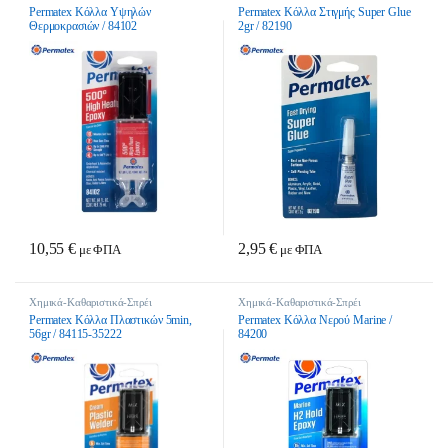
Permatex Κόλλα Υψηλών
Permatex Κόλλα Στιγμής Super Glue
Θερμοκρασιών / 84102
2gr / 82190
10,55
€
2,95
€
με ΦΠΑ
με ΦΠΑ
Χημικά-Καθαριστικά-Σπρέι
Χημικά-Καθαριστικά-Σπρέι
Permatex Κόλλα Πλαστικών 5min,
Permatex Κόλλα Νερού Marine /
56gr / 84115-35222
84200