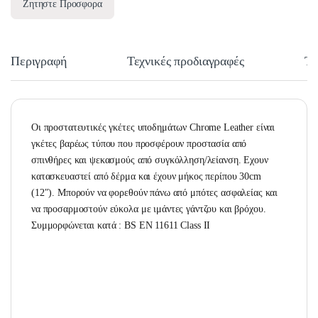
Ζητηστε Προσφορα
Περιγραφή
Τεχνικές προδιαγραφές
Τε
Οι προστατευτικές γκέτες υποδημάτων Chrome Leather είναι
γκέτες βαρέως τύπου που προσφέρουν προστασία από
σπινθήρες και ψεκασμούς από συγκόλληση/λείανση. Εχουν
κατασκευαστεί από δέρμα και έχουν μήκος περίπου 30cm
(12″). Μπορούν να φορεθούν πάνω από μπότες ασφαλείας και
να προσαρμοστούν εύκολα με ιμάντες γάντζου και βρόχου.
Συμμορφώνεται κατά : BS EN 11611 Class II