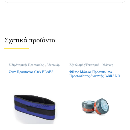
Σχετικά προϊόντα
Είδη Ατομικής Προστασίας
,
Αξεσουάρ
Εξοπλισμός Ψεκασμού
,
Μάσκες
Ατομικής Προστασίας
Ψεκασμού
,
Ψεκαστικά
Ζώνη Προστασίας Click BBABS
Φίλτρο Μάσκας Προσώπου για
Προστασία της Αναπνοής B-BRAND
BB3000 A1P2