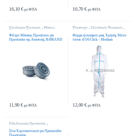
16,10
€
10,70
€
με ΦΠΑ
με ΦΠΑ
Αυτό το προϊόν έχει πολλαπλές παραλλαγές. Οι επιλογές μπορούν να επιλ
Εξοπλισμός Ψεκασμού
,
Μάσκες
Ψεκαστικά
,
Εξοπλισμός Ψεκασμού
,
Ψεκασμού
,
Ψεκαστικά
Φόρμες Ψεκασμού
Φίλτρο Μάσκας Προσώπου για
Φόρμα ψεκασμού μιας Χρήσης Micro
Προστασία της Αναπνοής B-BRAND
τύπου 4/5/6 Click – Medium
BB3000B1 Β1
11,90
€
12,00
€
με ΦΠΑ
με ΦΠΑ
Είδη Ατομικής Προστασίας
,
Προσωπίδες Προστασίας
Σίτα Χορτοκοπτικού για Προσωπίδα
Προστασίας