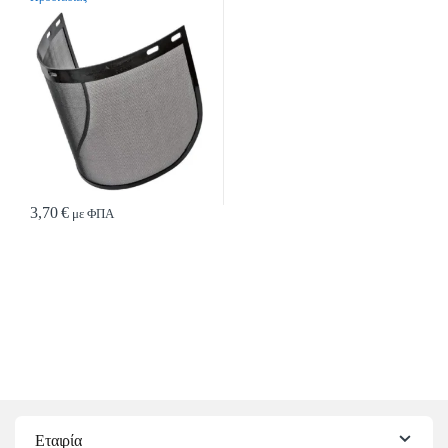
3,70
€
με ΦΠΑ
Εταιρία