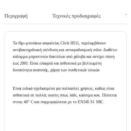
Περιγραφή
Τεχνικές προδιαγραφές
Τε
Τα Ημι-μποτάκια ασφαλείας Click H511, περιλαμβάνουν
αντιβακτηριδιακή επένδυση και αντικραδασμική σόλα. Διαθέτει
κάλυμμα μπροστινών δακτύλων από χάλυβα και αντέχει πίεση
έως 200J. Είναι ελαφριά και ανθεκτικά με βελτιωμένη
δυνατότητα αναπνοής, χάρην των συνθετικών υλικών.
Είναι ειδικά σχεδιασμένα για πολλαπλές χρήσεις, καθώς είναι
ανθεκτικά σε πολλές ουσίες όπως λάδι, καύσιμα κοκ. Πλένεται
στους 40° C και συμμορφώνεται με το EN345 S1 SRC