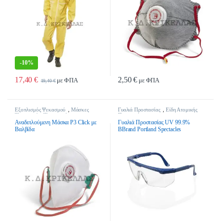
-
10%
17,40
€
2,50
€
με ΦΠΑ
με ΦΠΑ
19,40
€
Εξοπλισμός Ψεκασμού
,
Μάσκες
Γυαλιά Προστασίας
,
Είδη Ατομικής
Ψεκασμού
,
Ψεκαστικά
Προστασίας
Αναδιπλούμενη Μάσκα P3 Click με
Γυαλιά Προστασίας UV 99.9%
Βαλβίδα
BBrand Portland Spectacles