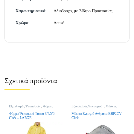
Χαρακτηριστικά
Αδιάβροχο, με Σίδερο Προστασίας
Χρώμα
Λευκό
Σχετικά προϊόντα
Εξοπλισμός Ψεκασμού
,
Φόρμες
Εξοπλισμός Ψεκασμού
,
Μάσκες
Ψεκασμού
,
Ψεκαστικά
Ψεκασμού
,
Ψεκαστικά
Φόρμα Ψεκασμού Τύπου 3/4/5/6
Μάσκα Ενεργού Ανθρακα BBP2CV
Click – LARGE
Click