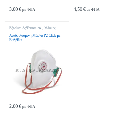
3,00
€
4,50
€
με ΦΠΑ
με ΦΠΑ
Εξοπλισμός Ψεκασμού
,
Μάσκες
Ψεκασμού
,
Ψεκαστικά
Αναδιπλούμενη Μάσκα P2 Click με
Βαλβίδα
2,00
€
με ΦΠΑ