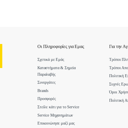
Οι Πληροφορίες για Εμας
Για την Α
Σχετικά με Εμάς
Τρόποι Πλ
Καταστήματα & Σημεία
Τρόποι Απ
Παραλαβής
Πολιτική Ε
Συνεργάτες
Συχνές Ερω
Brands
Όροι Χρήσ
Προσφορές
Πολιτική Α
Στείλε κάτι για το Service
Service Μηχανημάτων
Επικοινώνησε μαζί μας