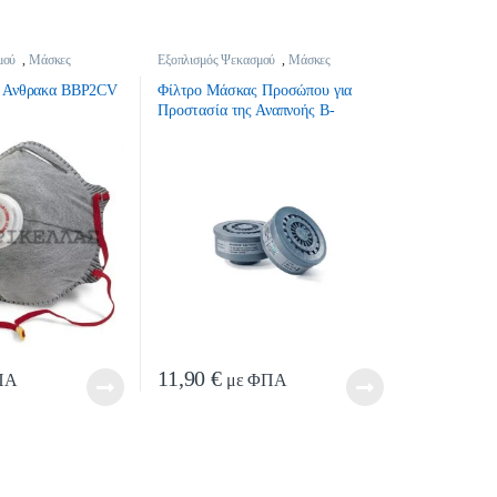
μού
,
Μάσκες
Εξοπλισμός Ψεκασμού
,
Μάσκες
τικά
Ψεκασμού
,
Ψεκαστικά
 Ανθρακα BBP2CV
Φίλτρο Μάσκας Προσώπου για
Προστασία της Αναπνοής B-
BRAND BB3000B1 Β1
11,90
€
ΠΑ
με ΦΠΑ