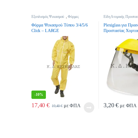
Εξοπλισμός Ψεκασμού
,
Φόρμες
Είδη Ατομικής Προστασ
Ψεκασμού
,
Ψεκαστικά
Προστασίας
Φόρμα Ψεκασμού Τύπου 3/4/5/6
Plexiglass για Προ
Click – LARGE
Προστασίας Χορτο
-
10%
17,40
€
3,20
€
με ΦΠΑ
με ΦΠΑ
19,40
€