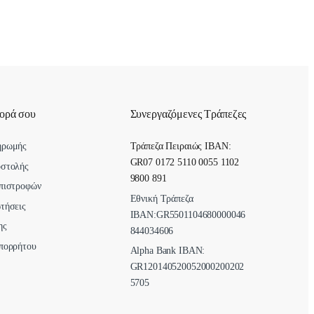
γορά σου
Συνεργαζόμενες Τράπεζες
ηρωμής
Τράπεζα Πειραιώς IBAN:
GR07 0172 5110 0055 1102
οστολής
9800 891
πιστροφών
Εθνική Τράπεζα
τήσεις
ΙΒΑΝ:GR5501104680000046
ης
844034606
πορρήτου
Alpha Bank ΙΒΑΝ:
GR120140520052000200202
5705