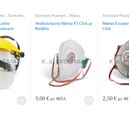
ίας
,
Προσωπίδες
Εξοπλισμός Ψεκασμού
,
Μάσκες
Εξοπλισμός Ψεκασ
Ψεκασμού
,
Ψεκαστικά
Ψεκασμού
,
Ψεκασ
σωπίδα
Αναδιπλούμενη Μάσκα P3 Click με
Μάσκα Ενεργού
κοπτικού
Βαλβίδα
Click
3,00
€
2,50
€
με ΦΠΑ
με Φ