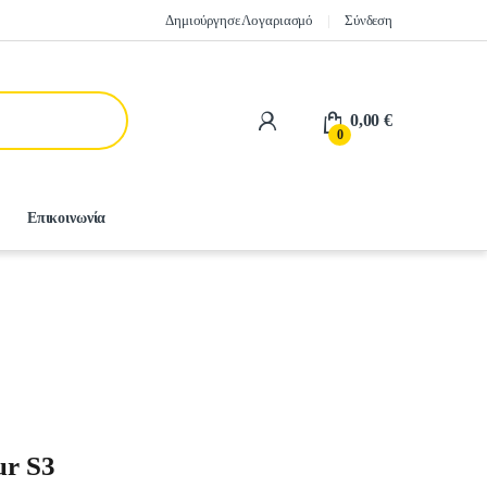
Δημιούργησε Λογαριασμό
Σύνδεση
0,00
€
0
Επικοινωνία
ur S3