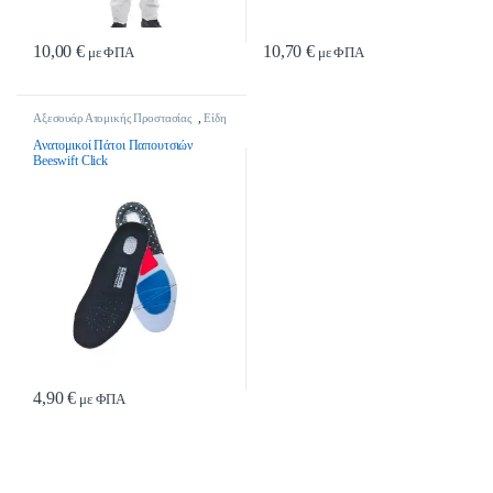
10,00
€
10,70
€
με ΦΠΑ
με ΦΠΑ
Αξεσουάρ Ατομικής Προστασίας
,
Είδη
Ατομικής Προστασίας
Ανατομικοί Πάτοι Παπουτσιών
Beeswift Click
4,90
€
με ΦΠΑ
Αυτό το προϊόν έχει πολλαπλές παραλλαγές. Οι επιλογές μπορούν να επιλ