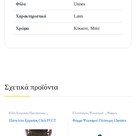
Φύλο
Unisex
Χαρακτηριστικά
Latex
Χρώμα
Κόκκινο, Μπλέ
Σχετικά προϊόντα
Είδη Ατομικής Προστασίας
,
Εξοπλισμός Ψεκασμού
,
Φόρμες
Παντελόνια Εργασίας
Ψεκασμού
,
Φόρμες Ψεκασμού -
Stock
,
Ψεκαστικά
Παντελόνι Εργασίας Click PCCT
Φόρμα Ψεκασμού Ολόσωμη Chemtex