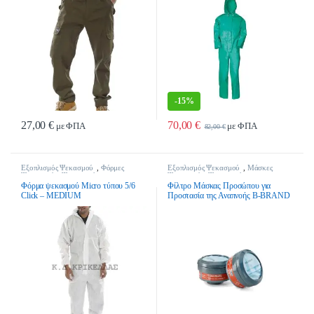
-
15%
27,00
€
70,00
€
με ΦΠΑ
με ΦΠΑ
82,00
€
Αυτό το προϊόν έχει πολλαπλές παραλλαγές. Οι επιλογές μπορούν να επιλ
Αυτό το προϊόν έχει πολλαπλές παρα
Εξοπλισμός Ψεκασμού
,
Φόρμες
Εξοπλισμός Ψεκασμού
,
Μάσκες
Ψεκασμού
,
Ψεκαστικά
Ψεκασμού
,
Ψεκαστικά
Φόρμα ψεκασμού Micro τύπου 5/6
Φίλτρο Μάσκας Προσώπου για
Click – MEDIUM
Προστασία της Αναπνοής B-BRAND
BB3000 A1P2