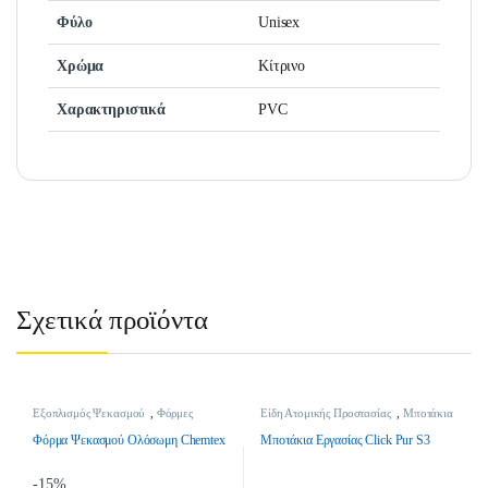
Φύλο
Unisex
Χρώμα
Κίτρινο
Χαρακτηριστικά
PVC
Σχετικά προϊόντα
Εξοπλισμός Ψεκασμού
,
Φόρμες
Είδη Ατομικής Προστασίας
,
Μποτάκια
Ψεκασμού
,
Φόρμες Ψεκασμού -
Εργασίας
Stock
,
Ψεκαστικά
Φόρμα Ψεκασμού Ολόσωμη Chemtex
Μποτάκια Εργασίας Click Pur S3
-
15%