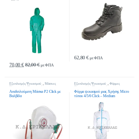
62,80
€
με ΦΠΑ
Αυτό το προϊόν έχει πολλαπλές παρα
70,00
€
82,00
€
με ΦΠΑ
Αυτό το προϊόν έχει πολλαπλές παραλλαγές. Οι επιλογές μπορούν να επιλ
Εξοπλισμός Ψεκασμού
,
Μάσκες
Εξοπλισμός Ψεκασμού
,
Φόρμες
Ψεκασμού
,
Ψεκαστικά
Ψεκασμού
,
Ψεκαστικά
Αναδιπλούμενη Μάσκα P2 Click με
Φόρμα ψεκασμού μιας Χρήσης Micro
Βαλβίδα
τύπου 4/5/6 Click – Medium