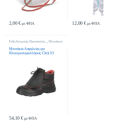
2,00
€
12,00
€
με ΦΠΑ
με ΦΠΑ
Είδη Ατομικής Προστασίας
,
Μποτάκια
Εργασίας
Μποτάκια Ασφαλείας για
Ηλεκτροσυγκολλήσεις Click S3
54,10
€
με ΦΠΑ
Αυτό το προϊόν έχει πολλαπλές παραλλαγές. Οι επιλογές μπορούν να επιλ