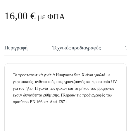
16,00
€
με ΦΠΑ
Περιγραφή
Τεχνικές προδιαγραφές
Τε
Τα προστατευτικά γυαλιά Husqvarna Sun X είναι γυαλιά με
γκρι φακούς, ανθεκτικούς στις γραντζουνιές και προστασία UV
για τον ήλιο. Η γωνία των φακών και το μήκος των βραχιόνων
έχουν δυνατότητα ρύθμισης. Πληρούν τις προδιαγραφές του
προτύπου EN 166 και Ansi Z87+.