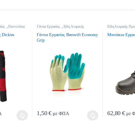
ίας
,
Παντελόνια
Γάντια Εργασίας
,
Είδη Ατομικής
Είδη Ατομικής Προ
Προστασίας
Εργασίας
 Dickies
Γάντια Εργασίας Beeswift Economy
Μποτάκια Εργασ
Grip
1,50
€
62,80
€
Α
με ΦΠΑ
με 
ρούν να επιλεγούν στη σελίδα του προϊόντος
ι πολλαπλές παραλλαγές. Οι επιλογές μπορούν να επιλεγούν στη σελίδα του προ
Αυτό το προϊόν έχει πολλαπλές παραλλαγές. Οι επιλογές 
Αυτό το προϊόν 