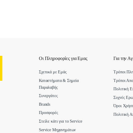
Οι Πληροφορίες για Εμας
Για την Α
Σχετικά με Εμάς
Τρόποι Πλ
Καταστήματα & Σημεία
Τρόποι Απ
Παραλαβής
Πολιτική Ε
Συνεργάτες
Συχνές Ερω
Brands
Όροι Χρήσ
Προσφορές
Πολιτική Α
Στείλε κάτι για το Service
Service Μηχανημάτων