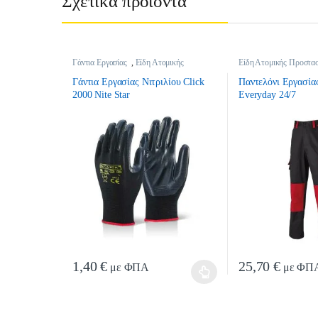
Σχετικά προϊόντα
Γάντια Εργασίας
,
Είδη Ατομικής
Είδη Ατομικής Προστασ
Προστασίας
Εργασίας
Γάντια Εργασίας Νιτριλίου Click
Παντελόνι Eργασίας
2000 Nite Star
Everyday 24/7
1,40
€
25,70
€
με ΦΠΑ
με ΦΠ
Αυτό το προϊόν έχει πολλαπλές παραλλαγές. Οι επιλογές μπο
Αυτό το προϊόν έχε