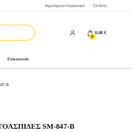
Δημιούργησε Λογαριασμό
Σύνδεση
0,00
€
0
Επικοινωνία
47-B
OAΣΠIΔEΣ SM-847-B