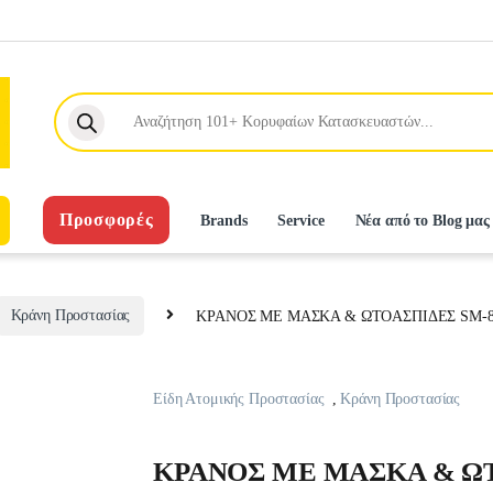
Products search
Προσφορές
Brands
Service
Νέα από το Blog μας
Κράνη Προστασίας
KPANOΣ ME MAΣKA & ΩTOAΣΠIΔEΣ SM-8
Είδη Ατομικής Προστασίας
,
Κράνη Προστασίας
KPANOΣ ME MAΣKA & ΩT