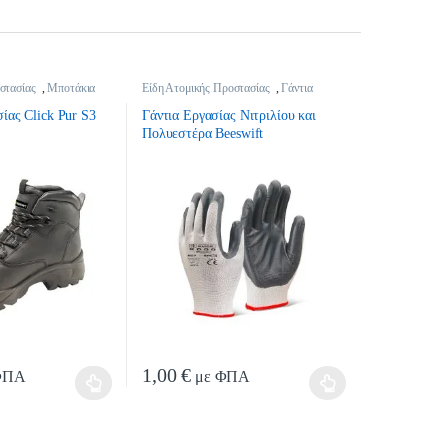
στασίας
,
Μποτάκια
Είδη Ατομικής Προστασίας
,
Γάντια
Εργασίας
ίας Click Pur S3
Γάντια Εργασίας Νιτριλίου και
Πολυεστέρα Βeeswift
1,00
€
ΦΠΑ
με ΦΠΑ
ϊόντος
μπορούν να επιλεγούν στη σελίδα του προϊόντος
έχει πολλαπλές παραλλαγές. Οι επιλογές μπορούν να επιλεγούν στη σελίδα του
Αυτό το προϊόν έχει πολλαπλές παραλλαγές. Οι επιλογ