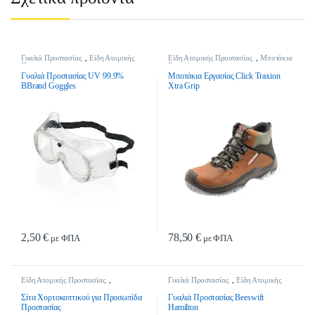
Γυαλιά Προστασίας
,
Είδη Ατομικής
Είδη Ατομικής Προστασίας
,
Μποτάκια
Προστασίας
Εργασίας
Γυαλιά Προστασίας UV 99.9%
Μποτάκια Εργασίας Click Traxion
BBrand Goggles
Xtra Grip
2,50
€
78,50
€
με ΦΠΑ
με ΦΠΑ
Αυτό το προϊόν έχει πολλαπλές παρα
Είδη Ατομικής Προστασίας
,
Γυαλιά Προστασίας
,
Είδη Ατομικής
Προσωπίδες Προστασίας
Προστασίας
Σίτα Χορτοκοπτικού για Προσωπίδα
Γυαλιά Προστασίας Beeswift
Προστασίας
Hamilton