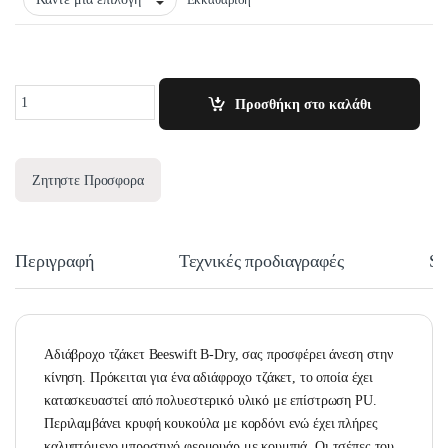
Εκκαθάριση
Quantity
Προσθήκη στο καλάθι
Ζητηστε Προσφορα
Περιγραφή
Τεχνικές προδιαγραφές
Si
Αδιάβροχο τζάκετ Beeswift B-Dry, σας προσφέρει άνεση στην
κίνηση. Πρόκειται για ένα αδιάφροχο τζάκετ, το οποία έχει
κατασκευαστεί από πολυεστερικό υλικό με επίστρωση PU.
Περιλαμβάνει κρυφή κουκούλα με κορδόνι ενώ έχει πλήρες
καλυπτόμενο μπροστινό φερμουάρ με κουμπιά. Οι τσέπες του