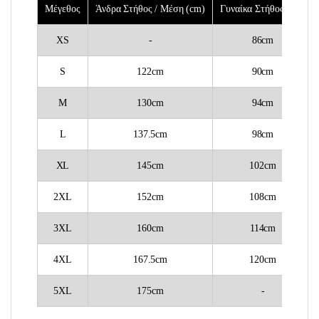
Μέγεθος
Άνδρα Στήθος / Μέση (cm)
Γυναίκα Στήθος (cm)
XS
-
86cm
S
122cm
90cm
M
130cm
94cm
L
137.5cm
98cm
XL
145cm
102cm
2XL
152cm
108cm
3XL
160cm
114cm
4XL
167.5cm
120cm
5XL
175cm
-