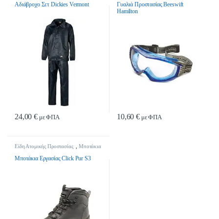
Αδιάβροχο Σετ Dickies Vermont
Γυαλιά Προστασίας Beeswift
Hamilton
24,00
€
10,60
€
με ΦΠΑ
με ΦΠΑ
Αυτό το προϊόν έχει πολλαπλές παραλλαγές. Οι επιλογές μπορούν να επιλ
Είδη Ατομικής Προστασίας
,
Μποτάκια
Εργασίας
Μποτάκια Εργασίας Click Pur S3