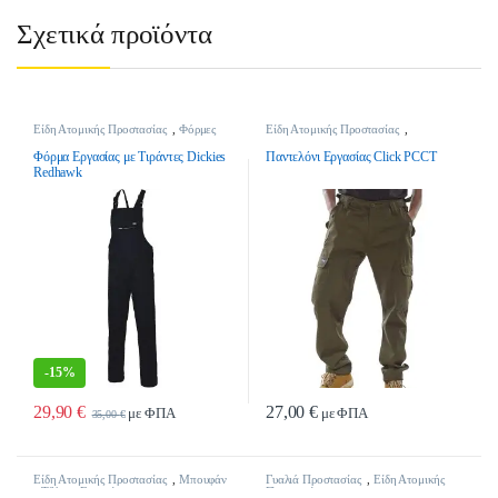
Σχετικά προϊόντα
Είδη Ατομικής Προστασίας
,
Φόρμες
Είδη Ατομικής Προστασίας
,
Εργασίας
Παντελόνια Εργασίας
Φόρμα Εργασίας με Τιράντες Dickies
Παντελόνι Εργασίας Click PCCT
Redhawk
-
15%
29,90
€
27,00
€
με ΦΠΑ
με ΦΠΑ
35,00
€
Αυτό το προϊόν έχει πολλαπλές παραλλαγές. Οι επιλογές μπορούν να επιλ
Αυτό το προϊόν έχει πολλαπλές παρα
Είδη Ατομικής Προστασίας
,
Μπουφάν
Γυαλιά Προστασίας
,
Είδη Ατομικής
- Τζάκετ Εργασίας
Προστασίας