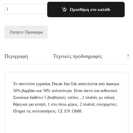
Quantity
Προσθήκη στο καλάθι
Ζητηστε Προσφορα
Περιγραφή
Τεχνικές προδιαγραφές
Si
Το παντελόνι εργασίας Ducati Inn-Tab αποτελείται από ύφασμα
50% βαμβάκι και 50% πολυέστερα. Είναι άνετο και ανθεκτικό.
Συνολικά διαθέτει 5 βοηθητικές τσέπες , 2 πλαϊνές με ειδική
θήκη και για κινητό, 1 στο πίσω μέρος, 2 πλαϊνές ενισχυμένες.
Πληροί τις πιστοποιήσεις: CE EN 13688.