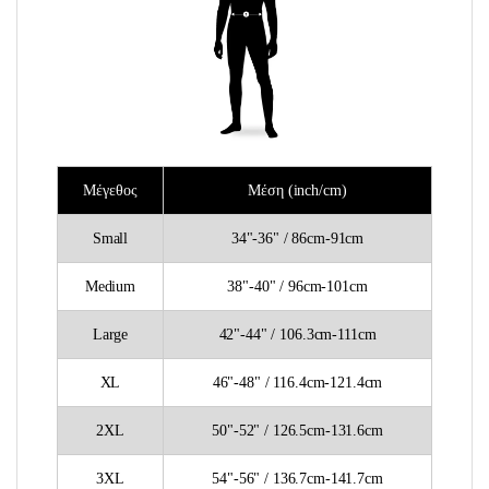
Μέγεθος
Μέση (inch/cm)
Small
34"-36" / 86cm-91cm
Medium
38"-40" / 96cm-101cm
Large
42"-44" / 106.3cm-111cm
XL
46"-48" / 116.4cm-121.4cm
2XL
50"-52" / 126.5cm-131.6cm
3XL
54"-56" / 136.7cm-141.7cm