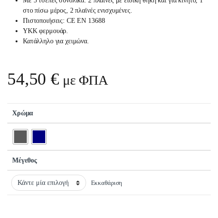
Με 5 τσέπες συνολικά: 2 πλαϊνές με ειδική θήκη και για κινητό, 1
στο πίσω μέρος, 2 πλαϊνές ενισχυμένες.
Πιστοποιήσεις: CE EN 13688
ΥΚΚ φερμουάρ.
Κατάλληλο για χειμώνα.
54,50
€
με ΦΠΑ
Χρώμα
Μέγεθος
Εκκαθάριση