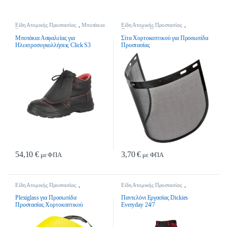
Είδη Ατομικής Προστασίας
,
Μποτάκια
Είδη Ατομικής Προστασίας
,
Εργασίας
Προσωπίδες Προστασίας
Μποτάκια Ασφαλείας για
Σίτα Χορτοκοπτικού για Προσωπίδα
Ηλεκτροσυγκολλήσεις Click S3
Προστασίας
54,10
€
3,70
€
με ΦΠΑ
με ΦΠΑ
Αυτό το προϊόν έχει πολλαπλές παραλλαγές. Οι επιλογές μπορούν να επιλ
Είδη Ατομικής Προστασίας
,
Είδη Ατομικής Προστασίας
,
Προσωπίδες Προστασίας
Παντελόνια Εργασίας
Plexiglass για Προσωπίδα
Παντελόνι Eργασίας Dickies
Προστασίας Χορτοκοπτικού
Everyday 24/7