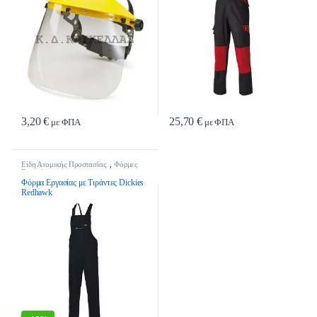
3,20
€
25,70
€
με ΦΠΑ
με ΦΠΑ
Αυτό το προϊόν έχει πολλαπλές παρα
Είδη Ατομικής Προστασίας
,
Φόρμες
Εργασίας
Φόρμα Εργασίας με Τιράντες Dickies
Redhawk