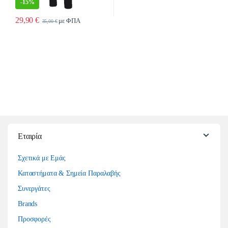
-
15%
29,90
€
με ΦΠΑ
35,00
€
Αυτό το προϊόν έχει πολλαπλές παραλλαγές. Οι επιλογές μπορούν να επιλ
Εταιρία
Σχετικά με Εμάς
Καταστήματα & Σημεία Παραλαβής
Συνεργάτες
Brands
Προσφορές