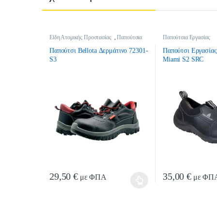
Είδη Ατομικής Προστασίας
,
Παπούτσια
Παπούτσια Εργασίας
Εργασίας
Παπούτσι Bellota Δερμάτινο 72301-
Παπούτσι Εργασίας
S3
Miami S2 SRC
29,50
€
35,00
€
με ΦΠΑ
με ΦΠ
Αυτό το προϊόν έχει πολλαπλές παραλλαγές. Οι επιλογές μπο