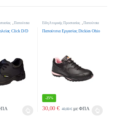
στασίας
,
Παπούτσια
Είδη Ατομικής Προστασίας
,
Παπούτσια
Εργασίας
λείας Click D/D
Παπούτσια Εργασίας Dickies Ohio
-
25%
30,00
€
ΦΠΑ
με ΦΠΑ
40,00
€
μπορούν να επιλεγούν στη σελίδα του προϊόντος
έχει πολλαπλές παραλλαγές. Οι επιλογές μπορούν να επιλεγούν στη σελίδα του
Αυτό το προϊόν έχει πολλαπλές παραλλαγές. Οι επιλογ