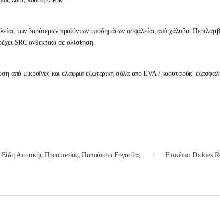
όπως λάδι, καύσιμα κοκ.
λείας των βαρύτερων προϊόντων υποδημάτων ασφαλείας από χάλυβα. Περιλαμβά
ρέχει SRC ανθεκτικό σε ολίσθηση.
υση από μικροΐνες και ελαφριά εξωτερική σόλα από EVA / καουτσούκ, εξασφαλίζ
:
Είδη Ατομικής Προστασίας
,
Παπούτσια Εργασίας
Ετικέτα:
Dickies 