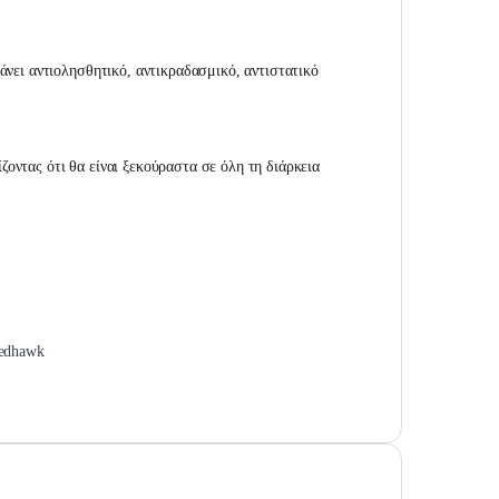
νει αντιολησθητικό, αντικραδασμικό, αντιστατικό
οντας ότι θα είναι ξεκούραστα σε όλη τη διάρκεια
Redhawk