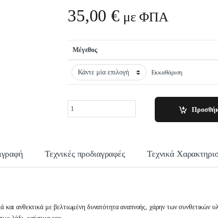
35,00
€
με ΦΠΑ
Μέγεθος
Εκκαθάριση
Quantity
Προσθήκ
ιγραφή
Τεχνικές προδιαγραφές
Τεχνικά Χαρακτηρισ
ριά και ανθεκτικά με βελτιωμένη δυνατότητα αναπνοής, χάρην των συνθετικών υλ