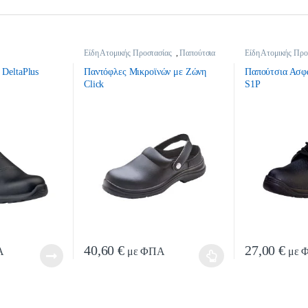
Είδη Ατομικής Προστασίας
,
Παπούτσια
Είδη Ατομικής Προ
Εργασίας
Εργασίας
 DeltaPlus
Παντόφλες Μικροϊνών με Ζώνη
Παπούτσια Ασφα
Click
S1P
40,60
€
27,00
€
Α
με ΦΠΑ
με 
ρούν να επιλεγούν στη σελίδα του προϊόντος
Αυτό το προϊόν έχει πολλαπλές παραλλαγές. Οι επιλογές 
Αυτό το προϊόν 