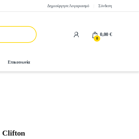
Δημιούργησε Λογαριασμό
Σύνδεση
0,00
€
0
Επικοινωνία
 Clifton