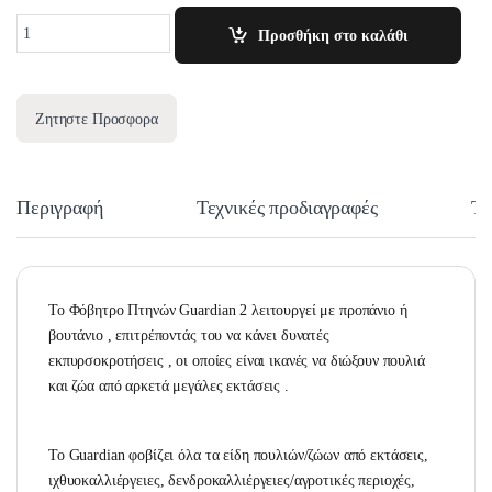
Quantity
Προσθήκη στο καλάθι
Ζητηστε Προσφορα
Περιγραφή
Τεχνικές προδιαγραφές
Τε
Το Φόβητρο Πτηνών Guardian 2 λειτουργεί με προπάνιο ή
βουτάνιο , επιτρέποντάς του να κάνει δυνατές
εκπυρσοκροτήσεις , οι οποίες είναι ικανές να διώξουν πουλιά
και ζώα από αρκετά μεγάλες εκτάσεις .
Το Guardian φοβίζει όλα τα είδη πουλιών/ζώων από εκτάσεις,
ιχθυοκαλλιέργειες, δενδροκαλλιέργειες/αγροτικές περιοχές,