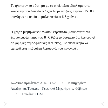
Το ηλεκτρονικό σύστημα με το οποίο είναι εξοπλισμένο το
κανόνι κρότου Guardian-2 έχει διάρκεια ζωής περίπου 150.000
σπινθήρες το οποίο σημαίνει περίπου 6-8 χρόνια .
Η χρήση βιομηχανικού γκαζιού (προπανίου) συνιστάται για
θερμοκρασίες κάτω των 8° C διότι το βουτάνιο δεν λειτουργεί
σε χαμηλές ατμοσφαιρικές συνθήκες , με αποτέλεσμα να
επηρεάζεται η εύρυθμη λειτουργία του κανονιού .
Κωδικός προϊόντος:
ATR-53052
Κατηγορίες:
Απωθητικά
,
Τρακτέρ - Γεωργικά Μηχανήματα
,
Φόβητρα
Ετικέτα:
OEM