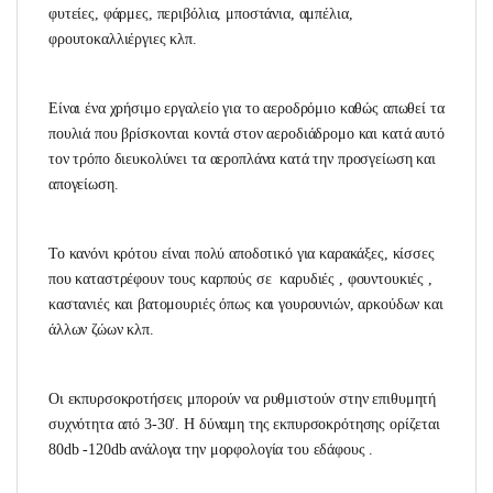
φυτείες, φάρμες, περιβόλια, μποστάνια, αμπέλια,
φρουτοκαλλιέργιες κλπ.
Είναι ένα χρήσιμο εργαλείο για το αεροδρόμιο καθώς απωθεί τα
πουλιά που βρίσκονται κοντά στον αεροδιάδρομο και κατά αυτό
τον τρόπο διευκολύνει τα αεροπλάνα κατά την προσγείωση και
απογείωση.
Το κανόνι κρότου είναι πολύ αποδοτικό για καρακάξες, κίσσες
που καταστρέφουν τους καρπούς σε καρυδιές , φουντουκιές ,
καστανιές και βατομουριές όπως και γουρουνιών, αρκούδων και
άλλων ζώων κλπ.
Οι εκπυρσοκροτήσεις μπορούν να ρυθμιστούν στην επιθυμητή
συχνότητα από 3-30′. Η δύναμη της εκπυρσοκρότησης ορίζεται
80db -120db ανάλογα την μορφολογία του εδάφους .