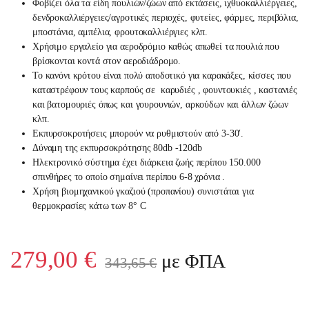
Φοβίζει όλα τα είδη πουλιών/ζώων από εκτάσεις, ιχθυοκαλλιέργειες,
δενδροκαλλιέργειες/αγροτικές περιοχές, φυτείες, φάρμες, περιβόλια,
μποστάνια, αμπέλια, φρουτοκαλλιέργιες κλπ.
Χρήσιμο εργαλείο για αεροδρόμιο καθώς απωθεί τα πουλιά που
βρίσκονται κοντά στον αεροδιάδρομο.
Το κανόνι κρότου είναι πολύ αποδοτικό για καρακάξες, κίσσες που
καταστρέφουν τους καρπούς σε καρυδιές , φουντουκιές , καστανιές
και βατομουριές όπως και γουρουνιών, αρκούδων και άλλων ζώων
κλπ.
Εκπυρσοκροτήσεις μπορούν να ρυθμιστούν από 3-30′.
Δύναμη της εκπυρσοκρότησης 80db -120db
Ηλεκτρονικό σύστημα έχει διάρκεια ζωής περίπου 150.000
σπινθήρες το οποίο σημαίνει περίπου 6-8 χρόνια .
Χρήση βιομηχανικού γκαζιού (προπανίου) συνιστάται για
θερμοκρασίες κάτω των 8° C
279,00
€
με ΦΠΑ
343,65
€