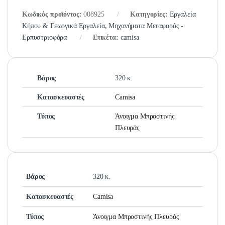
Κωδικός προϊόντος:
008925
Κατηγορίες:
Εργαλεία
Κήπου & Γεωργικά Εργαλεία
,
Μηχανήματα Μεταφοράς -
Ερπυστριοφόρα
Ετικέτα:
camisa
Βάρος
320 κ.
Κατασκευαστές
Camisa
Τύπος
Άνοιγμα Μπροστινής
Πλευράς
Βάρος
320 κ.
Κατασκευαστές
Camisa
Τύπος
Άνοιγμα Μπροστινής Πλευράς