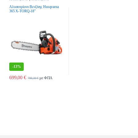
Βενζίνης
,
Εργαλεία Κήπου &
Γεωργικά Εργαλεία
Αλυσοπρίονο Βενζίνης Husqvarna
365 X-TORQ-18″
-
13%
699,00
€
με ΦΠΑ
799,00
€