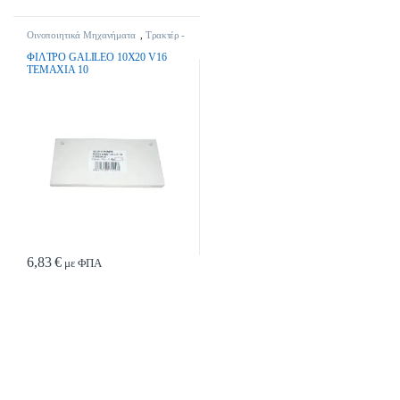
Οινοποιητικά Μηχανήματα
,
Τρακτέρ -
Γεωργικά Μηχανήματα
ΦIΛTPO GALILEO 10X20 V16
TEMAXIA 10
6,83
€
με ΦΠΑ