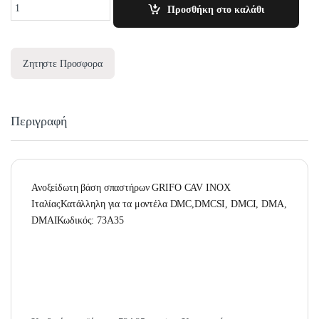
Quantity
Προσθήκη στο καλάθι
Ζητηστε Προσφορα
Περιγραφή
Ανοξείδωτη βάση σπαστήρων GRIFO CAV INOX
ΙταλίαςΚατάλληλη για τα μοντέλα DMC,DMCSI, DMCI, DMA,
DMAIΚωδικός: 73A35