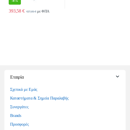
-
8%
393,58
€
με ΦΠΑ
427,81
€
Εταιρία
Σχετικά με Εμάς
Καταστήματα & Σημεία Παραλαβής
Συνεργάτες
Brands
Προσφορές