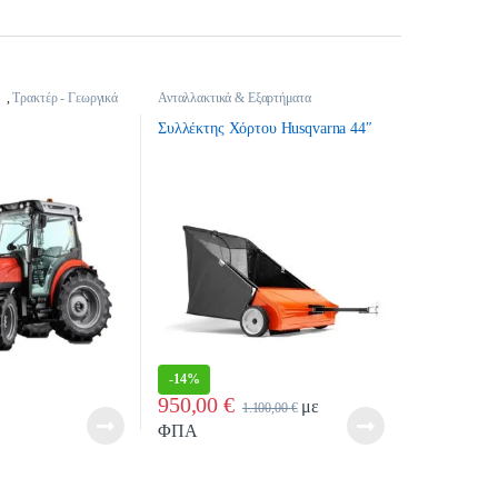
,
Τρακτέρ - Γεωργικά
Ανταλλακτικά & Εξαρτήματα
Παρελκομένων
,
Εξαρτήματα Τρακτέρ -
Χλοοκοπτικά Κήπου
,
Τρακτέρ -
Συλλέκτης Χόρτου Husqvarna 44″
Γεωργικά Μηχανήματα
-
14%
950,00
€
με
1.100,00
€
ΦΠΑ