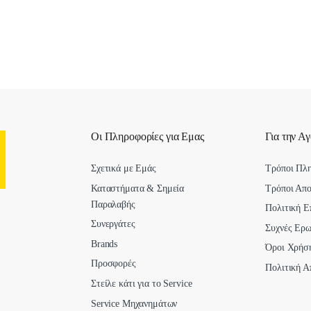
Οι Πληροφορίες για Εμας
Για την Α
Σχετικά με Εμάς
Τρόποι Πλ
Καταστήματα & Σημεία
Τρόποι Απ
Παραλαβής
Πολιτική Ε
Συνεργάτες
Συχνές Ερω
Brands
Όροι Χρήσ
Προσφορές
Πολιτική Α
Στείλε κάτι για το Service
Service Μηχανημάτων