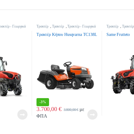
ρακτέρ - Γεωργικά
Τρακτέρ
,
Τρακτέρ
,
Τρακτέρ - Γεωργικά
Τρακτέρ
,
Τρακτέρ
Μηχανήματα
Μηχανήματα
Τρακτέρ Κήπου Husqvarna TC138L
Same Frutteto
-
3%
3.700,00
€
με
3.800,00
€
ΦΠΑ