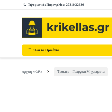
Skip to navigation
Skip to content
Τηλεφωνικές Παραγγελίες : 27310 22636
Όλα τα Προϊόντα
Αρχική σελίδα
Τρακτέρ - Γεωργικά Μηχανήματα