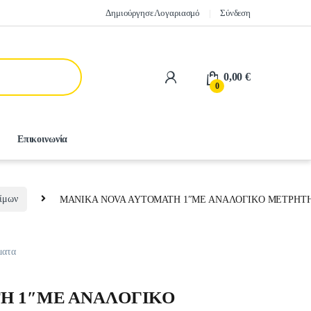
Δημιούργησε Λογαριασμό
Σύνδεση
0,00
€
0
Επικοινωνία
ίμων
MANIKA NOVA AYTOMATH 1″ME ANAΛOΓIKO ΜΕΤΡΗΤ
ματα
H 1″ME ANAΛOΓIKO