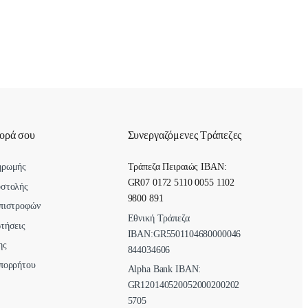
γορά σου
Συνεργαζόμενες Τράπεζες
ηρωμής
Τράπεζα Πειραιώς IBAN:
GR07 0172 5110 0055 1102
οστολής
9800 891
πιστροφών
Εθνική Τράπεζα
τήσεις
ΙΒΑΝ:GR5501104680000046
ης
844034606
πορρήτου
Alpha Bank ΙΒΑΝ:
GR120140520052000200202
5705