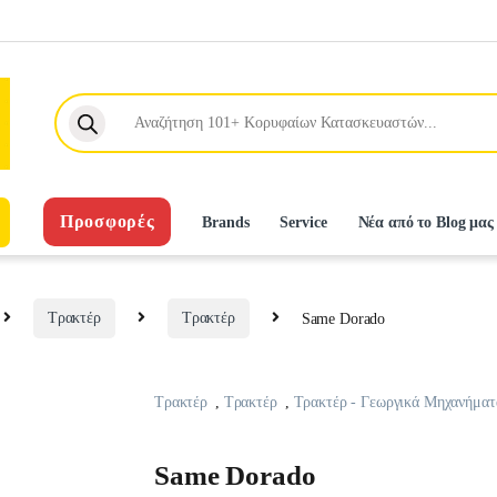
Products search
Προσφορές
Brands
Service
Νέα από το Blog μας
Τρακτέρ
Τρακτέρ
Same Dorado
Τρακτέρ
,
Τρακτέρ
,
Τρακτέρ - Γεωργικά Μηχανήματ
Same Dorado