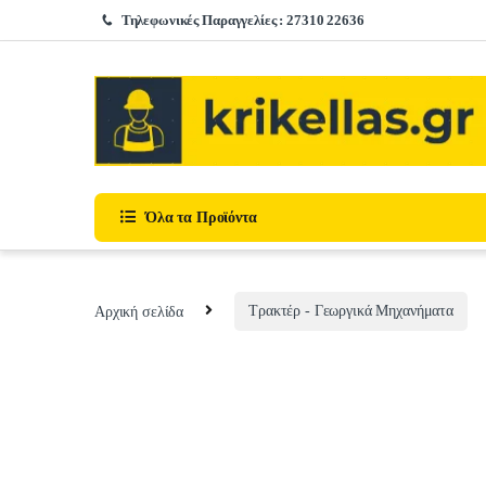
Skip to navigation
Skip to content
Τηλεφωνικές Παραγγελίες : 27310 22636
Όλα τα Προϊόντα
Αρχική σελίδα
Τρακτέρ - Γεωργικά Μηχανήματα