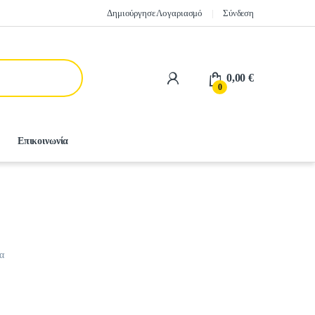
Δημιούργησε Λογαριασμό
Σύνδεση
0,00
€
0
Επικοινωνία
α