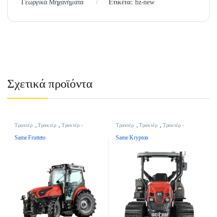
Γεωργικά Μηχανήματα
Ετικέτα:
bz-new
Σχετικά προϊόντα
Τρακτέρ
,
Τρακτέρ
,
Τρακτέρ -
Τρακτέρ
,
Τρακτέρ
,
Τρακτέρ -
Γεωργικά Μηχανήματα
Γεωργικά Μηχανήματα
Same Frutteto
Same Krypton