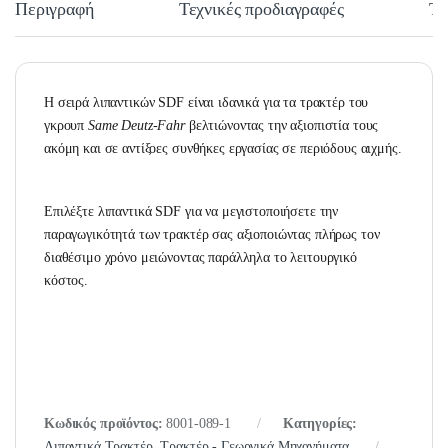
Περιγραφή
Τεχνικές προδιαγραφές
Τε
Η σειρά λιπαντικών SDF είναι ιδανικά για τα τρακτέρ του
γκρουπ
Same Deutz-Fahr
βελτιώνοντας την αξιοπιστία τους
ακόμη και σε αντίξοες συνθήκες εργασίας σε περιόδους αιχμής.
Επιλέξτε λιπαντικά SDF για να μεγιστοποιήσετε την
παραγωγικότητά των τρακτέρ σας αξιοποιώντας πλήρως τον
διαθέσιμο χρόνο μειώνοντας παράλληλα το λειτουργικό
κόστος.
Κωδικός προϊόντος:
8001-089-1
Κατηγορίες:
Λιπαντικά Τρακτέρ
,
Τρακτέρ - Γεωργικά Μηχανήματα