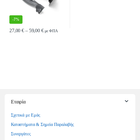
-
7%
Price range: 27,00 € through 59,00 €
27,00
€
–
59,00
€
με ΦΠΑ
Αυτό το προϊόν έχει πολλαπλές παραλλαγές. Οι επιλογές μπορούν να επιλ
Εταιρία
Σχετικά με Εμάς
Καταστήματα & Σημεία Παραλαβής
Συνεργάτες