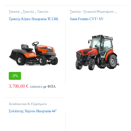
Τρακτέρ
,
Τρακτέρ
,
Τρακτέρ -
Τρακτέρ - Γεωργικά Μηχανήματα
,
Γεωργικά Μηχανήματα
Τρακτέρ
,
Τρακτέρ
Τρακτέρ Κήπου Husqvarna TC138L
Same Frutteto CVT / SV
-
3%
3.700,00
€
με ΦΠΑ
3.800,00
€
Ανταλλακτικά & Εξαρτήματα
Παρελκομένων
,
Εξαρτήματα Τρακτέρ -
Χλοοκοπτικά Κήπου
,
Τρακτέρ -
Συλλέκτης Χόρτου Husqvarna 44″
Γεωργικά Μηχανήματα