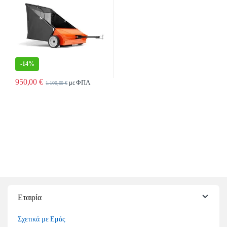
-
14%
950,00
€
με ΦΠΑ
1.100,00
€
Εταιρία
Σχετικά με Εμάς