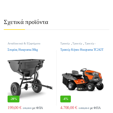
Σχετικά προϊόντα
Ανταλλακτικά & Εξαρτήματα
Τρακτέρ
,
Τρακτέρ
,
Τρακτέρ -
Παρελκομένων
,
Εξαρτήματα Τρακτέρ -
Γεωργικά Μηχανήματα
Χλοοκοπτικά Κήπου
,
Τρακτέρ -
Σπορέας Husqvarna 30kg
Τρακτέρ Κήπου Husqvarna TC242T
Γεωργικά Μηχανήματα
-
20%
-
4%
199,00
€
4.700,00
€
με ΦΠΑ
με ΦΠΑ
249,00
€
4.900,00
€