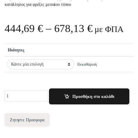
κατάλληλος για φρέζες μεσαίου τύπου
Price rang
444,69
€
–
678,13
€
με ΦΠΑ
Ιδιότητες
Εκκαθάριση
Quantity
Προσθήκη στο καλάθι
Ζητηστε Προσφορα