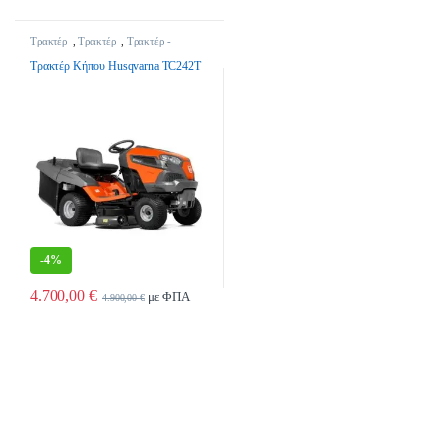
Τρακτέρ
,
Τρακτέρ
,
Τρακτέρ -
Γεωργικά Μηχανήματα
Τρακτέρ Κήπου Husqvarna TC242T
-
4%
4.700,00
€
με ΦΠΑ
4.900,00
€