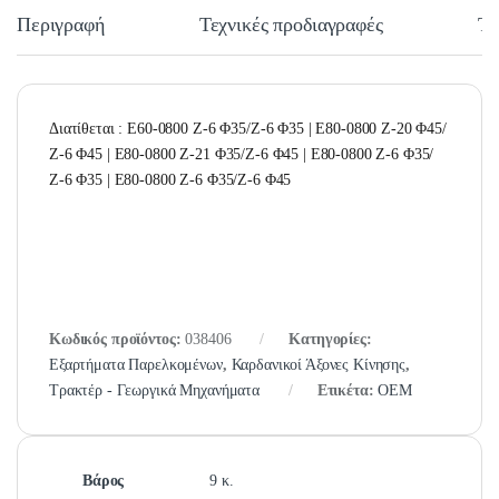
Περιγραφή
Τεχνικές προδιαγραφές
Τε
Διατίθεται : Ε60-0800 Ζ-6 Φ35/Ζ-6 Φ35 | Ε80-0800 Ζ-20 Φ45/
Ζ-6 Φ45 | Ε80-0800 Ζ-21 Φ35/Ζ-6 Φ45 | Ε80-0800 Ζ-6 Φ35/
Ζ-6 Φ35 | Ε80-0800 Ζ-6 Φ35/Ζ-6 Φ45
Κωδικός προϊόντος:
038406
Κατηγορίες:
Εξαρτήματα Παρελκομένων
,
Καρδανικοί Άξονες Κίνησης
,
Τρακτέρ - Γεωργικά Μηχανήματα
Ετικέτα:
OEM
Βάρος
9 κ.