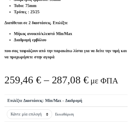
Tubο: 75mm
Τρύπες : 25/25
Διατίθεται σε 2 διαστάσεις.
Επιλέξτε
Μήκος ανοικτό/κλειστό Μin/Μax
Διαδρομή εμβόλου
που σας ταιριάζουν από την παρακάτω λίστα για να δείτε την τιμή και
να προχωρήσετε στην αγορά
Price rang
259,46
€
–
287,08
€
με ΦΠΑ
Επιλέξτε Διαστάσεις: Μin/Μax - Διαδρομή
Εκκαθάριση