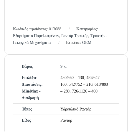
Κωδικός προϊόντος:
013688
Κατηγορίες:
Εξαρτήματα Παρελκομένων
,
Ραντάρ Τρακτέρ
,
Τρακτέρ -
Γεωργικά Μηχανήματα
Ετικέτα:
OEM
Βάρος
9 κ.
Επιλέξτε
430/560 – 130, 487/647 –
Διαστάσεις:
160, 542/752 – 210, 618/898
Μin/Μax -
– 280, 726/1126 – 400
Διαδρομή
Τύπος
Υδραυλικό Ραντάρ
Είδος
Ραντάρ