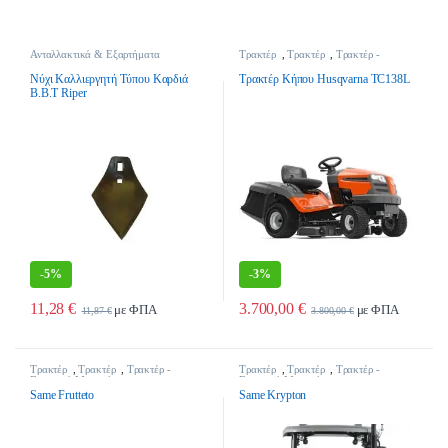
Ανταλλακτικά & Εξαρτήματα
Τρακτέρ
,
Τρακτέρ
,
Τρακτέρ -
Παρελκομένων
,
Νύχια Σκαπτικών
,
Γεωργικά Μηχανήματα
Τρακτέρ - Γεωργικά Μηχανήματα
Νύχι Καλλιεργητή Τύπου Καρδιά
Τρακτέρ Κήπου Husqvarna TC138L
Β.Β.Τ Riper
-
5%
-
3%
11,28
€
3.700,00
€
με ΦΠΑ
με ΦΠΑ
11,87
€
3.800,00
€
Τρακτέρ
,
Τρακτέρ
,
Τρακτέρ -
Τρακτέρ
,
Τρακτέρ
,
Τρακτέρ -
Γεωργικά Μηχανήματα
Γεωργικά Μηχανήματα
Same Frutteto
Same Krypton