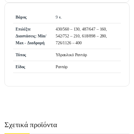
Βάρος
9 κ.
Επιλέξτε
430/560 – 130, 487/647 – 160,
Διαστάσεις: Μin/
542/752 – 210, 618/898 – 280,
Μax - Διαδρομή
726/1126 – 400
Τύπος
Υδραυλικό Ραντάρ
Είδος
Ραντάρ
Σχετικά προϊόντα