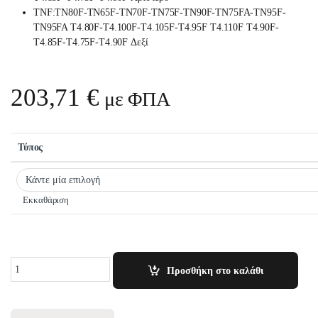
TNF:TN80F-TN65F-TN70F-TN75F-TN90F-TN75FA-TN95F-
TN95FA T4.80F-T4.100F-T4.105F-T4.95F T4.110F T4.90F-
T4.85F-T4.75F-T4.90F Δεξί
203,71
€
με ΦΠΑ
Τύπος
Εκκαθάριση
Quantity
Προσθήκη στο καλάθι