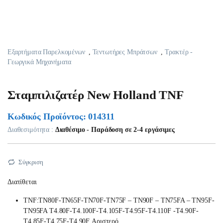
Εξαρτήματα Παρελκομένων
,
Τεντωτήρες Μπράτσων
,
Τρακτέρ -
Γεωργικά Μηχανήματα
Σταμπιλιζατέρ New Holland TNF
Κωδικός Προϊόντος: 014311
Διαθεσιμότητα :
Διαθέσιμο - Παράδοση σε 2-4 εργάσιμες
Σύγκριση
Διατίθεται
TNF:TN80F-TN65F-TN70F-TN75F – TN90F – TN75FA – TN95F-
TN95FA T4.80F-T4.100F-T4.105F-T4.95F-T4.110F -T4.90F-
T4.85F-T4.75F-T4.90F Αριστερό