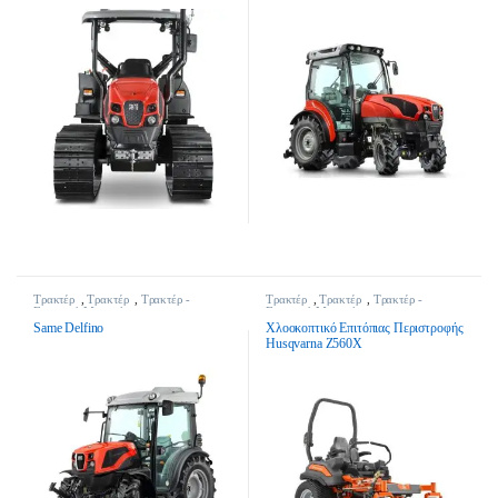
Τρακτέρ
,
Τρακτέρ
,
Τρακτέρ -
Τρακτέρ
,
Τρακτέρ
,
Τρακτέρ -
Γεωργικά Μηχανήματα
Γεωργικά Μηχανήματα
Same Delfino
Χλοοκοπτικό Επιτόπιας Περιστροφής
Husqvarna Z560X