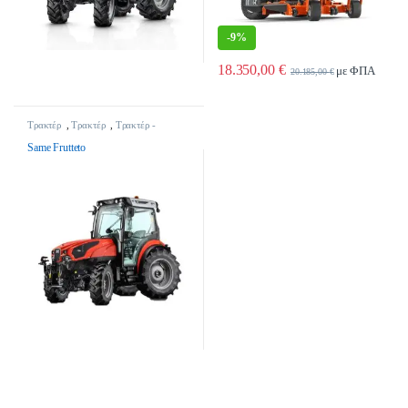
-
9%
18.350,00
€
με ΦΠΑ
20.185,00
€
Τρακτέρ
,
Τρακτέρ
,
Τρακτέρ -
Γεωργικά Μηχανήματα
Same Frutteto