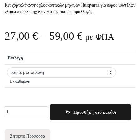
Κιτ χορτολίπανσης χλοοκοπτικών μηχανών Husqvarna για εύρος μοντέλων
χλοοκοπτικών μηχανών Husqvarna με παραλλαγές.
Price range:
27,00
€
–
59,00
€
με ΦΠΑ
Επιλογή
Εκκαθάριση
Quantity
Προσθήκη στο καλάθι
Ζητηστε Προσφορα