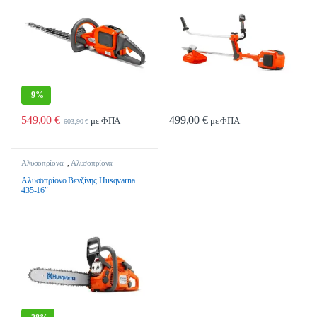
-
9%
549,00
€
499,00
€
με ΦΠΑ
με ΦΠΑ
603,90
€
Αλυσοπρίονα
,
Αλυσοπρίονα
Βενζίνης
,
Εργαλεία Κήπου &
Γεωργικά Εργαλεία
Αλυσοπρίονο Βενζίνης Husqvarna
435-16″