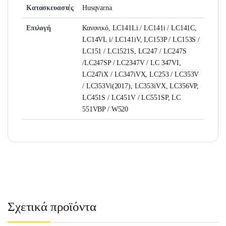
Κατασκευαστές
Husqvarna
Επιλογή
Κανονικό, LC141Li / LC141i / LC141C,
LC14VL i/ LC141iV, LC153P / LC153S /
LC151 / LC1521S, LC247 / LC247S
/LC247SP / LC2347V / LC 347VI,
LC247iX / LC347iVX, LC253 / LC353V
/ LC353Vi(2017), LC353iVX, LC356VP,
LC451S / LC451V / LC551SP, LC
551VBP / W520
Σχετικά προϊόντα