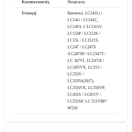
Κατασκευαστές
Husqvarna
Επιλογή
Κανονικό, LC141Li /
LC141i / LC141C,
LC14VL i/ LC141iV,
LC153P / LC153S /
LC151 / LC1521S,
LC247 / LC247S
/LC247SP / LC2347V /
LC 347VI, LC247iX /
LC347iVX, LC253 /
LC353V /
LC353Vi(2017),
LC353iVX, LC356VP,
LC451S / LC451V /
LC551SP, LC 551VBP /
W520