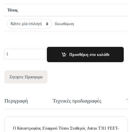
Τύπος
Εκκαθάριση
Quantity
Προσθήκη στο καλάθι
Ζητηστε Προσφορα
Περιγραφή
Τεχνικές προδιαγραφές
Τε
O Καταστροφέας Ελαφρού Τύπου Σταθερός Astras T311 FEET-