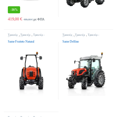
-
16%
419,00
€
με ΦΠΑ
499,00
€
Τρακτέρ
,
Τρακτέρ
,
Τρακτέρ -
Τρακτέρ
,
Τρακτέρ
,
Τρακτέρ -
Γεωργικά Μηχανήματα
Γεωργικά Μηχανήματα
Same Frutteto Natural
Same Delfino