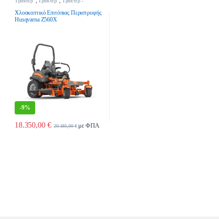
Τρακτέρ
,
Τρακτέρ
,
Τρακτέρ -
Γεωργικά Μηχανήματα
Χλοοκοπτικό Επιτόπιας Περιστροφής
Husqvarna Z560X
-
9%
18.350,00
€
με ΦΠΑ
20.185,00
€