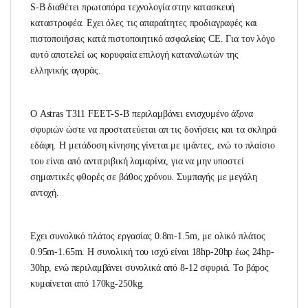
S-B διαθέτει πρωτοπόρα τεχνολογία στην κατασκευή
καταστροφέα. Εχει όλες τις απαραίτητες προδιαγραφές και
πιστοποιήσεις κατά πιστοποιητικό ασφαλείας CE. Για τον λόγο
αυτό αποτελεί ως κορυφαία επιλογή καταναλωτών της
ελληνικής αγοράς.
Ο Astras T311 FEET-S-B περιλαμβάνει ενισχυμένο άξονα
σφυριών ώστε να προστατεύεται απ τις δονήσεις και τα σκληρά
εδάφη. Η μετάδοση κίνησης γίνεται με ιμάντες, ενώ το πλαίσιο
του είναι από αντιτριβική λαμαρίνα, για να μην υποστεί
σημαντικές φθορές σε βάθος χρόνου. Συμπαγής με μεγάλη
αντοχή.
Εχει συνολικό πλάτος εργασίας 0.8m-1.5m, με ολικό πλάτος
0.95m-1.65m. Η συνολική του ισχύ είναι 18hp-20hp έως 24hp-
30hp, ενώ περιλαμβάνει συνολικά από 8-12 σφυριά. Το βάρος
κυμαίνεται από 170kg-250kg.