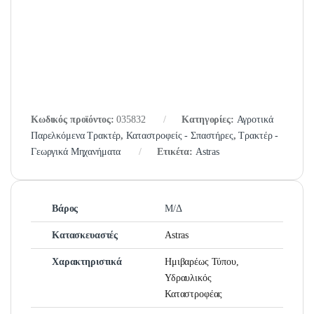
Κωδικός προϊόντος:
035832
Κατηγορίες:
Αγροτικά
Παρελκόμενα Τρακτέρ
,
Καταστροφείς - Σπαστήρες
,
Τρακτέρ -
Γεωργικά Μηχανήματα
Ετικέτα:
Astras
Βάρος
Μ/Δ
Κατασκευαστές
Astras
Χαρακτηριστικά
Ημιβαρέως Τύπου,
Υδραυλικός
Καταστροφέας