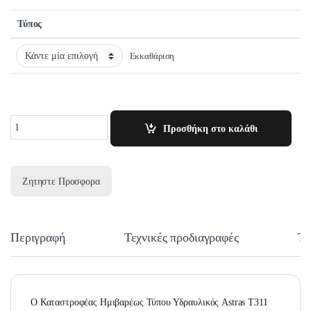
Τύπος
Εκκαθάριση
Quantity
Προσθήκη στο καλάθι
Ζητηστε Προσφορα
Περιγραφή
Τεχνικές προδιαγραφές
Τε
O Καταστροφέας Ημιβαρέως Τύπου Υδραυλικός Astras T311