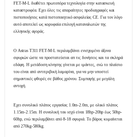
FET-Μ-L διαθέτει πρωτοπόρα τεχνολογία στην κατασκευή
καταστροφέα. Εχει όλες τις απαραίτητες προδιαγραφές και
πιστοποιήσεις κατά πιστοποιητικό ασφαλείας CE. Για τον λόγο
αυτό αποτελεί ως κορυφαία επιλογή καταναλωτών της
ελληνικής αγοράς.
Ο Astras T311 FET-Μ-L περιλαμβάνει ενισχυμένο άξονα
σφυριών ώστε να προστατεύεται απ τις δονήσεις και τα σκληρά
εδάφη. Η μετάδοση κίνησης γίνεται με ιμάντες, ενώ το πλαίσιο
του είναι από αντιτριβική λαμαρίνα, για να μην υποστεί
σημαντικές φθορές σε βάθος χρόνου. Συμπαγής με μεγάλη
αντοχή.
Εχει συνολικό πλάτος εργασίας 1.0m-2.0m, με ολικό πλάτος
1.15m-2.15m. Η συνολική του ισχύ είναι 18hp-20hp έως 50hp-
60hp, ενώ περιλαμβάνει από 8-18 σφυριά. Το βάρος κυμαίνεται
από 270kg-580kg.