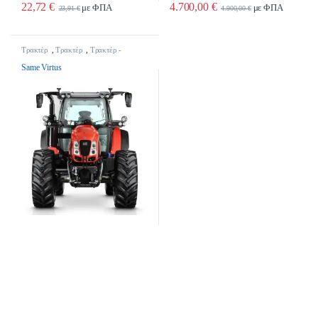
22,72
€
4.700,00
€
με ΦΠΑ
με ΦΠΑ
23,91
€
4.900,00
€
Τρακτέρ
,
Τρακτέρ
,
Τρακτέρ -
Γεωργικά Μηχανήματα
Same Virtus