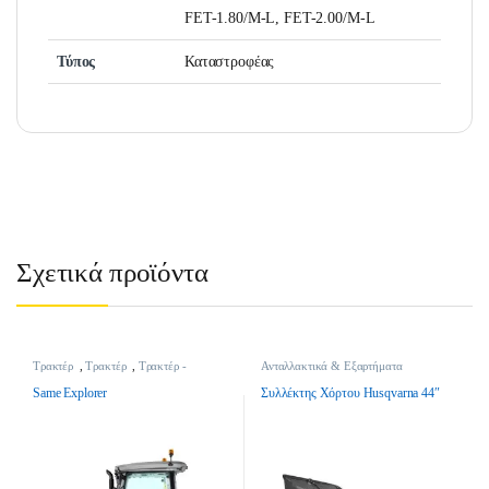
FET-1.80/Μ-L, FET-2.00/Μ-L
Τύπος
Καταστροφέας
Σχετικά προϊόντα
Τρακτέρ
,
Τρακτέρ
,
Τρακτέρ -
Ανταλλακτικά & Εξαρτήματα
Γεωργικά Μηχανήματα
Παρελκομένων
,
Εξαρτήματα Τρακτέρ -
Χλοοκοπτικά Κήπου
,
Τρακτέρ -
Same Explorer
Συλλέκτης Χόρτου Husqvarna 44″
Γεωργικά Μηχανήματα