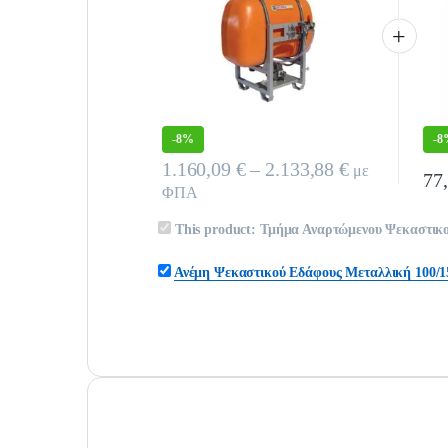
-
8%
-
8
Price range:
1.160,09
€
–
2.133,88
€
με
77
Αυτό το προϊόν έχει πολλαπλές παραλλαγές. Οι επ
Αυτό
ΦΠΑ
This product:
Τμήμα Αναρτώμενου Ψεκαστικο
Ανέμη Ψεκαστικού Εδάφους Μεταλλική 100/1