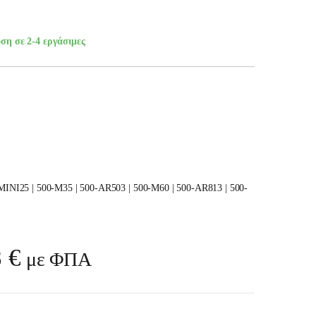
ση σε 2-4 εργάσιμες
MINI25 | 500-M35 | 500-AR503 | 500-M60 | 500-AR813 | 500-
Price range: 1.160,09 € thro
8
€
με ΦΠΑ