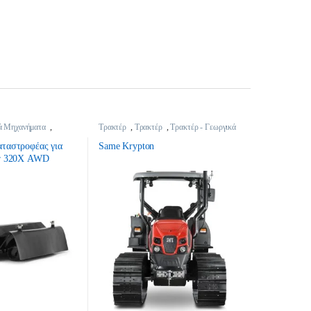
κά Μηχανήματα
,
Τρακτέρ
,
Τρακτέρ
,
Τρακτέρ - Γεωργικά
ξαρτήματα
Μηχανήματα
ξαρτήματα Τρακτέρ -
ταστροφέας για
Same Krypton
ου
er 320Χ AWD