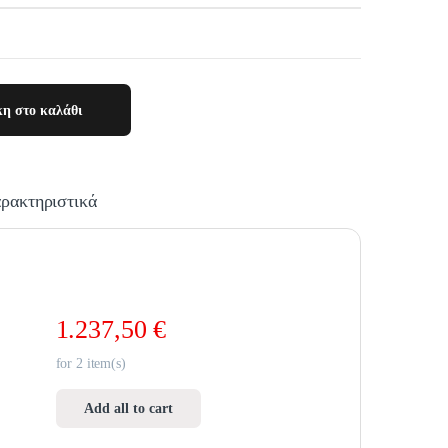
η στο καλάθι
ρακτηριστικά
1.237,50
€
for
2
item(s)
Add all to cart