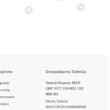
uantity
γορά σου
Συνεργαζόμενες Τράπεζες
ηρωμής
Τράπεζα Πειραιώς IBAN:
GR07 0172 5110 0055 1102
οστολής
9800 891
πιστροφών
Εθνική Τράπεζα
τήσεις
ΙΒΑΝ:GR5501104680000046