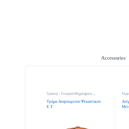
Accessories
Τρακτέρ - Γεωργικά Μηχανήματα
,
Εξαρ
Ψεκαστικά Αναρτώμενα
,
Ψεκαστικά για
Τρακτέρ
Τμήμα Αναρτώμενου Ψεκαστικού
Ανέ
Ε.Τ.
Μετ