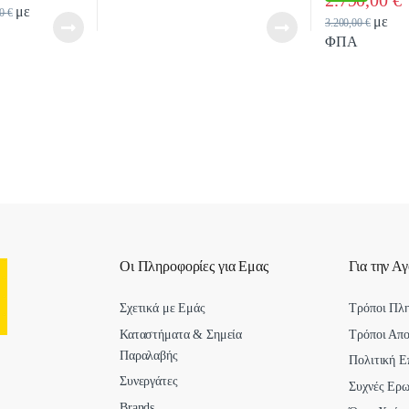
Q
με
00
€
με
3.200,00
€
ΦΠΑ
Οι Πληροφορίες για Εμας
Για την Α
Σχετικά με Εμάς
Τρόποι Πλ
Καταστήματα & Σημεία
Τρόποι Απ
Παραλαβής
Πολιτική Ε
Συνεργάτες
Συχνές Ερω
Brands