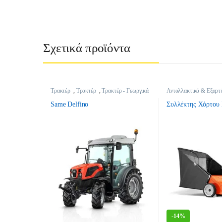
Σχετικά προϊόντα
Τρακτέρ
,
Τρακτέρ
,
Τρακτέρ - Γεωργικά
Ανταλλακτικά & Εξαρτ
Μηχανήματα
Παρελκομένων
,
Εξαρτ
Χλοοκοπτικά Κήπου
,
Same Delfino
Συλλέκτης Χόρτου 
Γεωργικά Μηχανήματα
-
14%