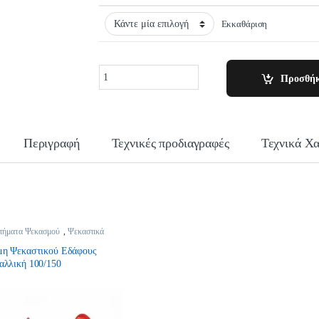
Εκκαθάριση
Quantity
Προσθήκ
Περιγραφή
Τεχνικές προδιαγραφές
Τεχνικά Χα
τήματα Ψεκασμού
,
Ψεκαστικά
μη Ψεκαστικού Εδάφους
αλλική 100/150