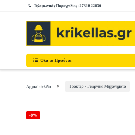
Skip to navigation
Skip to content
Τηλεφωνικές Παραγγελίες : 27310 22636
Όλα τα Προϊόντα
Αρχική σελίδα
Τρακτέρ - Γεωργικά Μηχανήματα
-
8%