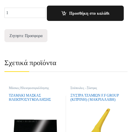
Quantity
Προσθήκη στο καλάθι
Ζητηστε Προσφορα
Σχετικά προϊόντα
Μάσκες Ηλεκτροσυγκόλλησης
Σπάτουλες - Ξύστρες
ΤΖΑΜΑΚΙ ΜΑΣΚΑΣ
ΞΥΣΤΡΑ ΤΖΑΜΙΩΝ F.F GROUP
ΗΛΕΚΤΡΟΣΥΓΚΟΛΛΗΣΗΣ
(ΚΙΤΡΙΝΗ) ( ΜΑΚΡΙΑ ΛΑΒΗ)
8,9×10,7cm