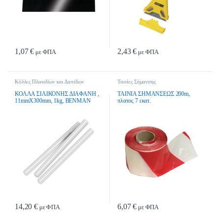
1,07
€
2,43
€
με ΦΠΑ
με ΦΠΑ
Κόλλες Πλακιδίων και Δαπέδων
Ταινίες Σήμανσης
ΚΟΛΛΑ ΣΙΛΙΚΟΝΗΣ ΔΙΑΦΑΝΗ ,
ΤΑΙΝΙΑ ΣΗΜΑΝΣΕΩΣ 200m,
11mmX300mm, 1kg, BENMAN
πλατος 7 εκατ.
14,20
€
6,07
€
με ΦΠΑ
με ΦΠΑ