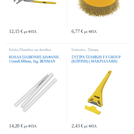
12,15
€
6,77
€
με ΦΠΑ
με ΦΠΑ
Κόλλες Πλακιδίων και Δαπέδων
Σπάτουλες - Ξύστρες
ΚΟΛΛΑ ΣΙΛΙΚΟΝΗΣ ΔΙΑΦΑΝΗ ,
ΞΥΣΤΡΑ ΤΖΑΜΙΩΝ F.F GROUP
11mmX300mm, 1kg, BENMAN
(ΚΙΤΡΙΝΗ) ( ΜΑΚΡΙΑ ΛΑΒΗ)
14,20
€
2,43
€
με ΦΠΑ
με ΦΠΑ