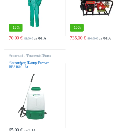
-
15%
-
15%
70,00
€
735,00
€
με ΦΠΑ
με ΦΠΑ
82,00
€
860,00
€
Αυτό το προϊόν έχει πολλαπλές παραλλαγές. Οι επιλογές μπορούν να επιλ
Ψεκαστικά
,
Ψεκαστικά Πλάτης
Ψεκαστήρας Πλάτης Farmate
BBS1610 18lt
65,00
€
με ΦΠΑ