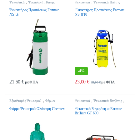
Ψεκαστικά
,
Ψεκαστικά Πλάτης
Ψεκαστικά
,
Ψεκαστικά Πλάτης
Ψεκαστήρας Προπιέσεως Farmate
Ψεκαστήρας Προπιέσεως Farmate
NS-5F
NS-8/10
-
4%
21,50
€
23,00
€
με ΦΠΑ
με ΦΠΑ
23,90
€
Εξοπλισμός Ψεκασμού
,
Φόρμες
Ψεκαστικά
,
Ψεκαστικά Βενζίνης
,
Ψεκασμού
,
Φόρμες Ψεκασμού -
Ψεκαστικά Συγκροτήματα
Stock
,
Ψεκαστικά
Φόρμα Ψεκασμού Ολόσωμη Chemtex
Ψεκαστικό Συγκρότημα Farmate
Brilliant GT 600