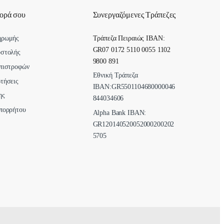
γορά σου
Συνεργαζόμενες Τράπεζες
ηρωμής
Τράπεζα Πειραιώς IBAN:
GR07 0172 5110 0055 1102
οστολής
9800 891
πιστροφών
Εθνική Τράπεζα
τήσεις
ΙΒΑΝ:GR5501104680000046
ης
844034606
πορρήτου
Alpha Bank ΙΒΑΝ:
GR120140520052000200202
5705