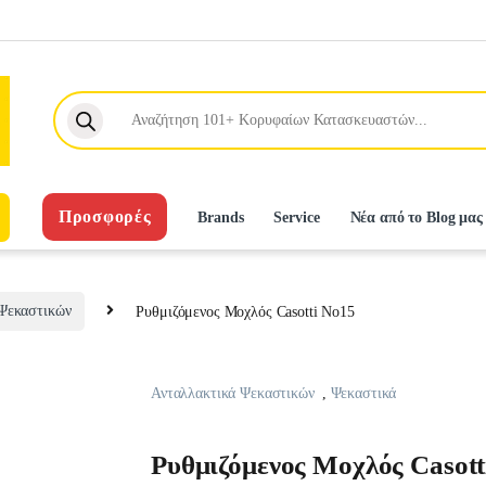
Products search
Προσφορές
Brands
Service
Νέα από το Blog μας
Ψεκαστικών
Ρυθμιζόμενος Μοχλός Casotti Νο15
Ανταλλακτικά Ψεκαστικών
,
Ψεκαστικά
Ρυθμιζόμενος Μοχλός Casott