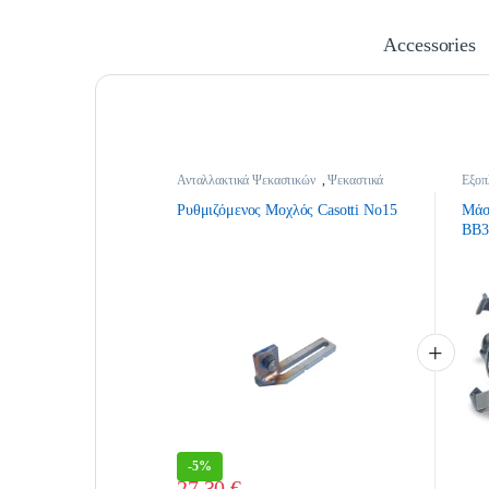
Accessories
Ανταλλακτικά Ψεκαστικών
,
Ψεκαστικά
Εξοπ
Ψεκα
Ρυθμιζόμενος Μοχλός Casotti Νο15
Μάσ
BB3
-
5%
27,30
€