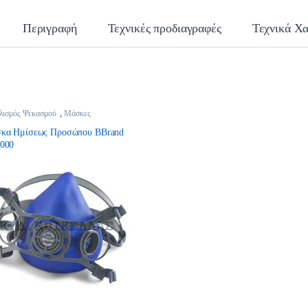
Περιγραφή
Τεχνικές προδιαγραφές
Τεχνικά Χα
λισμός Ψεκασμού
,
Μάσκες
σμού
,
Ψεκαστικά
κα Ημίσεως Προσώπου BBrand
000