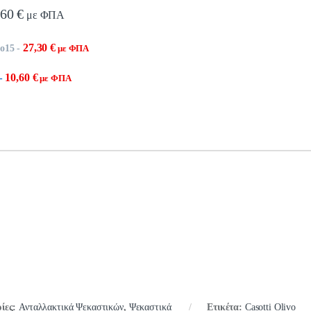
,60
€
με ΦΠΑ
27,30
€
Νο15
-
με ΦΠΑ
10,60
€
-
με ΦΠΑ
ίες:
Ανταλλακτικά Ψεκαστικών
,
Ψεκαστικά
Ετικέτα:
Casotti Olivo