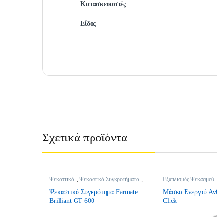
Κατασκευαστές
Είδος
Σχετικά προϊόντα
Ψεκαστικά
,
Ψεκαστικά Συγκροτήματα
,
Εξοπλισμός Ψεκασμού
Ψεκαστικά Βενζίνης
Ψεκασμού
,
Ψεκαστικά
Ψεκαστικό Συγκρότημα Farmate
Μάσκα Ενεργού Α
Brilliant GT 600
Click