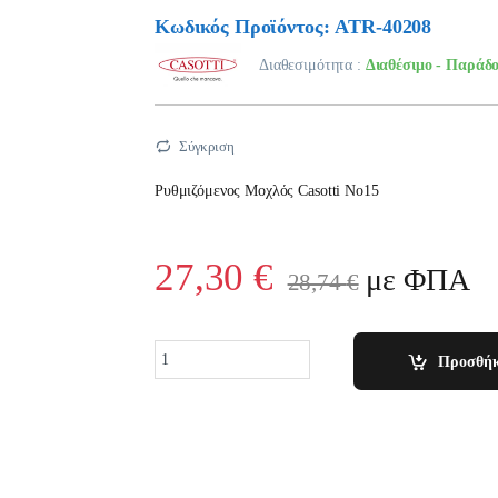
Κωδικός Προϊόντος: ATR-40208
Διαθεσιμότητα :
Διαθέσιμο - Παράδο
Σύγκριση
Ρυθμιζόμενος Μοχλός Casotti Νο15
27,30
€
με ΦΠΑ
28,74
€
Quantity
Προσθήκ