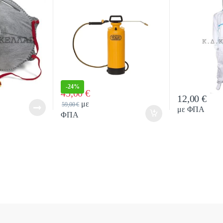
-
24%
45,00
€
12,00
€
Quantity
Quan
με
59,00
€
με ΦΠΑ
ΦΠΑ