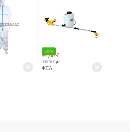
-
28%
94,00
€
tity
Quantity
με
130,00
€
ΦΠΑ