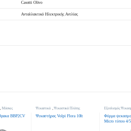
Casotti Olivo
Ανταλλακτικό Ηλεκτρικής Αντλίας
,
Μάσκες
Ψεκαστικά
,
Ψεκαστικά Πλάτης
Εξοπλισμός Ψεκασ
Ψεκασμού
,
Ψεκασ
νθρακα BBP2CV
Ψεκαστήρας Volpi Flora 10lt
Φόρμα ψεκασμο
Micro τύπου 4/