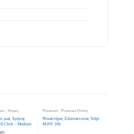
μού
,
Φόρμες
Ψεκαστικά
,
Ψεκαστικά Πλάτης
τικά
ύ μιας Χρήσης
Ψεκαστήρας Ζιζανιοκτονίας Volpi
5/6 Click – Medium
M10V 10lt