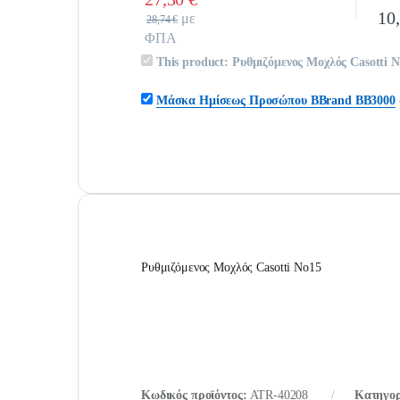
10
Quantity
με
28,74
€
ΦΠΑ
This product:
Ρυθμιζόμενος Μοχλός Casotti 
Μάσκα Ημίσεως Προσώπου BBrand BB3000
Ρυθμιζόμενος Μοχλός Casotti Νο15
Κωδικός προϊόντος:
ATR-40208
Κατηγορ