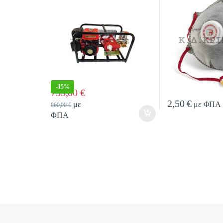
-
15%
735,00
€
Quantity
2,50
€
με
με ΦΠΑ
860,00
€
ΦΠΑ