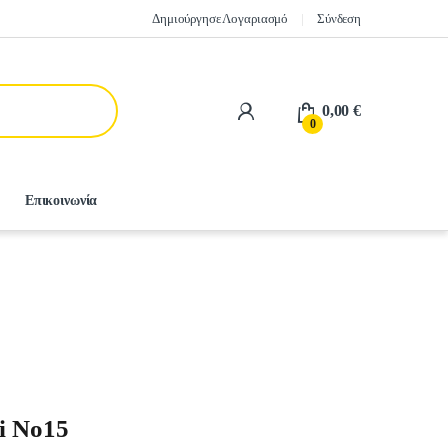
Δημιούργησε Λογαριασμό
Σύνδεση
0,00
€
0
Επικοινωνία
i Νο15