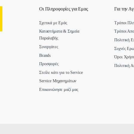
Οι Πληροφορίες για Εμας
Για την Α
Σχετικά με Εμάς
Τρόποι Πλ
Καταστήματα & Σημεία
Τρόποι Απ
Παραλαβής
Πολιτική Ε
Συνεργάτες
Συχνές Ερω
Brands
Όροι Χρήσ
Προσφορές
Πολιτική Α
Στείλε κάτι για το Service
Service Μηχανημάτων
Επικοινώνησε μαζί μας