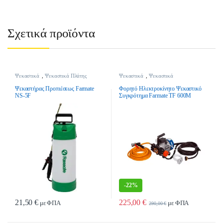
Σχετικά προϊόντα
Ψεκαστικά
,
Ψεκαστικά Πλάτης
Ψεκαστικά
,
Ψεκαστικά
Συγκροτήματα
Ψεκαστήρας Προπιέσεως Farmate
Φορητό Ηλεκτροκίνητο Ψεκαστικό
NS-5F
Συγκρότημα Farmate TF 600M
-
22%
21,50
€
225,00
€
με ΦΠΑ
με ΦΠΑ
290,00
€