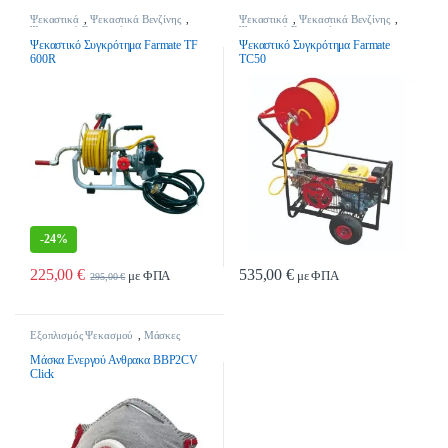
Ψεκαστικά
,
Ψεκαστικά Βενζίνης
,
Ψεκαστικά
,
Ψεκαστικά Βενζίνης
,
Ψεκαστικά Συγκροτήματα
Ψεκαστικά Συγκροτήματα
Ψεκαστικό Συγκρότημα Farmate TF
Ψεκαστικό Συγκρότημα Farmate
600R
TC50
-
24%
225,00
€
535,00
€
με ΦΠΑ
με ΦΠΑ
295,00
€
Εξοπλισμός Ψεκασμού
,
Μάσκες
Ψεκασμού
,
Ψεκαστικά
Μάσκα Ενεργού Ανθρακα BBP2CV
Click