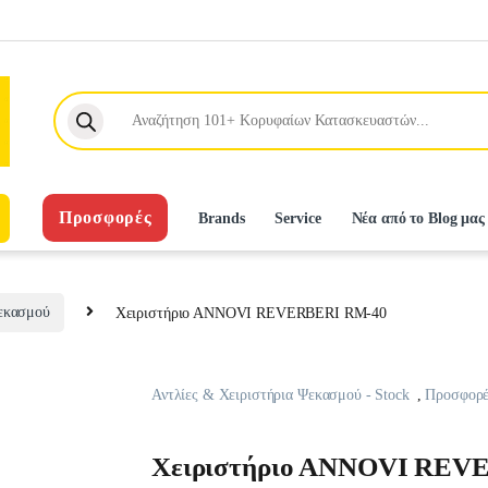
Products search
Προσφορές
Brands
Service
Νέα από το Blog μας
εκασμού
Χειριστήριο ΑNNOVI REVERBERI RM-40
Αντλίες & Χειριστήρια Ψεκασμού - Stock
,
Προσφορέ
Χειριστήριο ΑNNOVI REV