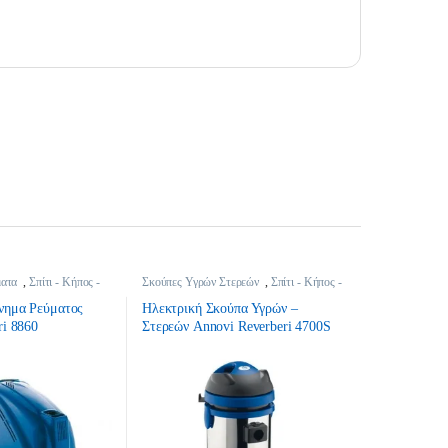
ματα
,
Σπίτι - Κήπος -
Σκούπες Υγρών Στερεών
,
Σπίτι - Κήπος -
DIY
νημα Ρεύματος
Ηλεκτρική Σκούπα Υγρών –
ri 8860
Στερεών Annovi Reverberi 4700S