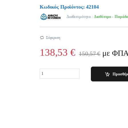
Κωδικός Προϊόντος: 42104
Διαθεσιμότητα :
Διαθέσιμο - Παράδο
Σύγκριση
138,53
€
με ΦΠ
150,57
€
Quantity
Προσθήκ