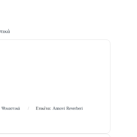
τικά
,
Ψεκαστικά
Ετικέτα:
Annovi Reverberi