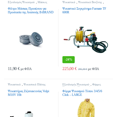
Εξοπλισμός Ψεκασμού
,
Μάσκες
Ψεκαστικά
,
Ψεκαστικά Βενζίνης
,
Ψεκασμού
,
Ψεκαστικά
Ψεκαστικά Συγκροτήματα
Φίλτρο Μάσκας Προσώπου για
Ψεκαστικό Συγκρότημα Farmate TF
Προστασία της Αναπνοής B-BRAND
600R
BB3000B1 Β1
-
24%
11,90
€
225,00
€
με ΦΠΑ
με ΦΠΑ
295,00
€
Ψεκαστικά
,
Ψεκαστικά Πλάτης
Εξοπλισμός Ψεκασμού
,
Φόρμες
Ψεκασμού
,
Ψεκαστικά
Ψεκαστήρας Ζιζανιοκτονίας Volpi
Φόρμα Ψεκασμού Τύπου 3/4/5/6
M10V 10lt
Click – LARGE