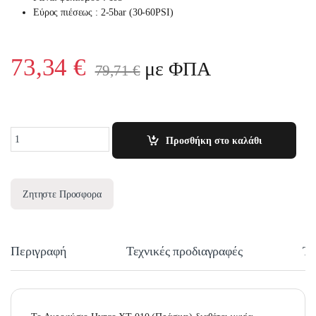
Εύρος πιέσεως : 2-5bar (30-60PSI)
73,34
€
με ΦΠΑ
79,71
€
Quantity
Προσθήκη στο καλάθι
Ζητηστε Προσφορα
Περιγραφή
Τεχνικές προδιαγραφές
Τε