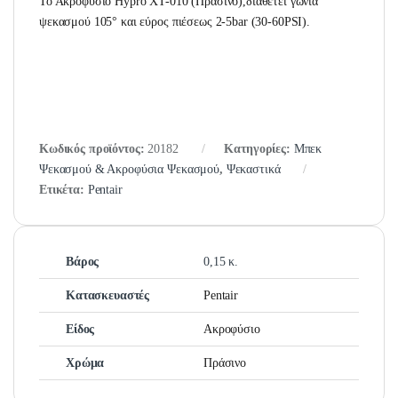
Το Ακροφύσιο Hypro XT-010 (Πράσινο),διαθέτει γωνία
ψεκασμού 105° και εύρος πιέσεως 2-5bar (30-60PSI).
Κωδικός προϊόντος:
20182
Κατηγορίες:
Μπεκ
Ψεκασμού & Ακροφύσια Ψεκασμού
,
Ψεκαστικά
Ετικέτα:
Pentair
Βάρος
0,15 κ.
Κατασκευαστές
Pentair
Είδος
Ακροφύσιο
Χρώμα
Πράσινο