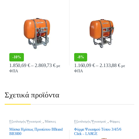
-
10%
-
8%
Price range: 1.850,69 € through 2.869,73 €
Price ran
1.850,69
€
–
2.869,73
€
1.160,09
€
–
2.133,88
€
με
με
ΦΠΑ
ΦΠΑ
Αυτό το προϊόν έχει πολλαπλές παραλλαγές. Οι επιλογές μπορούν να επιλ
Αυτό το προϊόν έχει πολλαπλές παρα
Σχετικά προϊόντα
Εξοπλισμός Ψεκασμού
,
Μάσκες
Εξοπλισμός Ψεκασμού
,
Φόρμες
Ψεκασμού
,
Ψεκαστικά
Ψεκασμού
,
Ψεκαστικά
Μάσκα Ημίσεως Προσώπου BBrand
Φόρμα Ψεκασμού Τύπου 3/4/5/6
BB3000
Click – LARGE