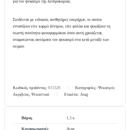
για τον ψεκασμό της δενδροκομίας.
Συνδέεται με ειδικούς αισθητήρες υπερήχων, οι οποίοι
εντοπίζουν είτε κορμό δέντρου, είτε φύλλα και ψεκάζουν τη
σωστή ποσότητα φυτοφαρμάκου όπου αυτή χρειάζεται,
σταματώντας αυτόματα τον ψεκασμό στα κενά μεταξύ των
σειρών.
Κωδικός προϊόντος:
015328
Κατηγορίες:
Ψεκασμός
Ακριβείας
,
Ψεκαστικά
Ετικέτα:
Arag
Βάρος
1,5 κ.
Κατασκευαστές
Arag