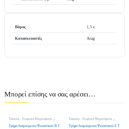
Βάρος
1,5 κ.
Κατασκευαστές
Arag
Μπορεί επίσης να σας αρέσει…
Τρακτέρ - Γεωργικά Μηχανήματα
,
Τρακτέρ - Γεωργικά Μηχανήματα
,
Ψεκαστικά Αναρτώμενα
,
Ψεκαστικά
Ψεκαστικά Αναρτώμενα
,
Ψεκαστικά
για Τρακτέρ
για Τρακτέρ
Τμήμα Αναρτώμενου Ψεκαστικού Β.Τ.
Τμήμα Αναρτώμενου Ψεκαστικού Ε.Τ.