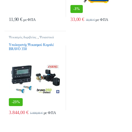
-
3%
11,90
€
33,00
€
με ΦΠΑ
με ΦΠΑ
33,90
€
Ψεκασμός Ακριβείας
,
Ψεκαστικά
Υπολογιστής Ψεκασμού Κομπλέ
BRAVO 350
-
23%
3.844,00
€
με ΦΠΑ
5.000,00
€