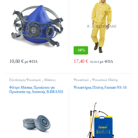
-
10%
10,60
€
17,40
€
με ΦΠΑ
με ΦΠΑ
19,40
€
Εξοπλισμός Ψεκασμού
,
Μάσκες
Ψεκαστικά
,
Ψεκαστικά Πλάτης
Ψεκασμού
,
Ψεκαστικά
Φίλτρο Μάσκας Προσώπου για
Ψεκαστήρας Πλάτης Farmate NS-16
Προστασία της Αναπνοής B-BRAND
BB3000B1 Β1