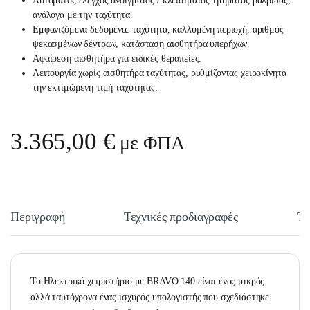
Αυτόματος έλεγχος ανοίγματος / κλεισίματος τμήματος βαλβίδας,
ανάλογα με την ταχύτητα.
Εμφανιζόμενα δεδομένα: ταχύτητα, καλλυμένη περιοχή, αριθμός
ψεκασμένων δέντρων, κατάσταση αισθητήρα υπερήχων.
Αφαίρεση αισθητήρα για ειδικές θεραπείες.
Λειτουργία χωρίς αισθητήρα ταχύτητας, ρυθμίζοντας χειροκίνητα
την εκτιμώμενη τιμή ταχύτητας.
3.365,00
€
με ΦΠΑ
Περιγραφή
Τεχνικές προδιαγραφές
Τε
Το Ηλεκτρικό χειριστήριο με BRAVO 140 είναι ένας μικρός
αλλά ταυτόχρονα ένας ισχυρός υπολογιστής που σχεδιάστηκε