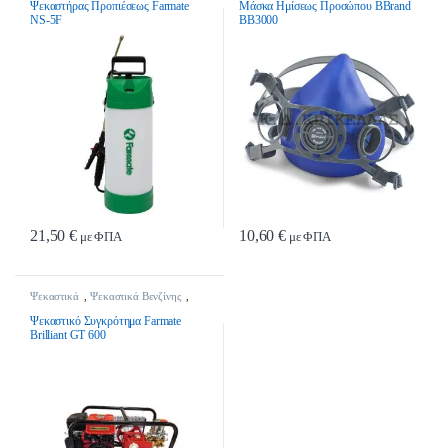
Ψεκαστήρας Προπιέσεως Farmate
Μάσκα Ημίσεως Προσώπου BBrand
NS-5F
BB3000
21,50
€
10,60
€
με ΦΠΑ
με ΦΠΑ
Ψεκαστικά
,
Ψεκαστικά Βενζίνης
,
Ψεκαστικά Συγκροτήματα
Ψεκαστικό Συγκρότημα Farmate
Brilliant GT 600