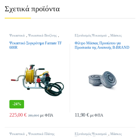
Σχετικά προϊόντα
Ψεκαστικά
,
Ψεκαστικά Βενζίνης
,
Εξοπλισμός Ψεκασμού
,
Μάσκες
Ψεκαστικά Συγκροτήματα
Ψεκασμού
,
Ψεκαστικά
Ψεκαστικό Συγκρότημα Farmate TF
Φίλτρο Μάσκας Προσώπου για
600R
Προστασία της Αναπνοής B-BRAND
BB3000B1 Β1
-
24%
225,00
€
11,90
€
με ΦΠΑ
με ΦΠΑ
295,00
€
Ψεκαστικά
,
Ψεκαστικά Πλάτης
Εξοπλισμός Ψεκασμού
,
Μάσκες
Ψεκασμού
,
Ψεκαστικά