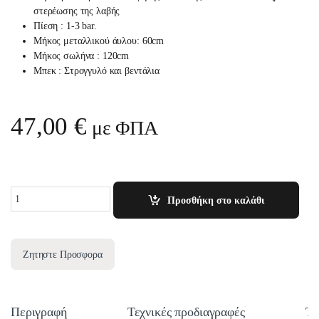
στερέωσης της λαβής
Πίεση : 1-3 bar.
Μήκος μεταλλικού άυλου: 60cm
Μήκος σωλήνα : 120cm
Μπεκ : Στρογγυλό και βεντάλια
47,00
€
με ΦΠΑ
Quantity
Προσθήκη στο καλάθι
Ζητηστε Προσφορα
Περιγραφή
Τεχνικές προδιαγραφές
Τε