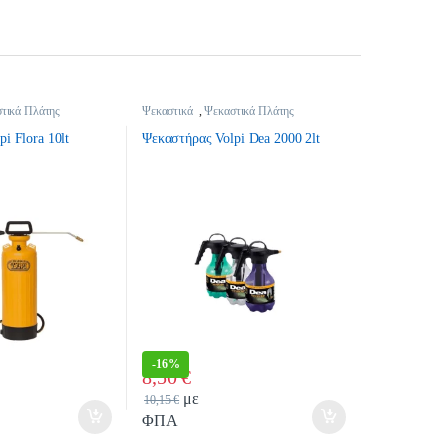
τικά Πλάτης
Ψεκαστικά
,
Ψεκαστικά Πλάτης
i Flora 10lt
Ψεκαστήρας Volpi Dea 2000 2lt
-
16%
8,50
€
tity
Quantity
με
10,15
€
ΦΠΑ