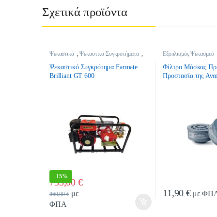
Σχετικά προϊόντα
Ψεκαστικά
,
Ψεκαστικά Συγκροτήματα
,
Εξοπλισμός Ψεκασμού
Ψεκαστικά Βενζίνης
Ψεκασμού
,
Ψεκαστικά
Ψεκαστικό Συγκρότημα Farmate
Φίλτρο Μάσκας Πρ
Brilliant GT 600
Προστασία της Ανα
BRAND BB3000B1
-
15%
735,00
€
Quantity
11,90
€
με
με ΦΠ
860,00
€
ΦΠΑ