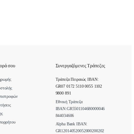
γορά σου
Συνεργαζόμενες Τράπεζες
ηρωμής
Τράπεζα Πειραιώς IBAN:
GR07 0172 5110 0055 1102
οστολής
9800 891
πιστροφών
Εθνική Τράπεζα
τήσεις
ΙΒΑΝ:GR5501104680000046
ης
844034606
πορρήτου
Alpha Bank ΙΒΑΝ:
GR120140520052000200202