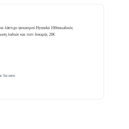
αι λάστιχο ψεκασμού Hyundai 100mκωδικός
ωση λαδιών και τεστ δοκιμής 20€
α:
bz-new