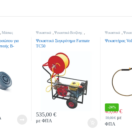
,
Μάσκες
Ψεκαστικά
,
Ψεκαστικά Βενζίνης
,
Ψεκαστικά
,
Ψεκασ
Ψεκαστικά Συγκροτήματα
οσώπου για
Ψεκαστικό Συγκρότημα Farmate
Ψεκαστήρας Volp
πνοής B-
TC50
 Β1
-
24%
45,00
€
535,00
€
Quantity
Quan
με
Α
59,00
€
με ΦΠΑ
ΦΠΑ