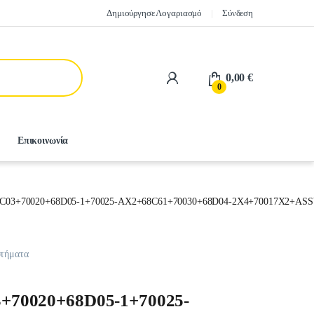
Δημιούργησε Λογαριασμό
Σύνδεση
0,00
€
0
Επικοινωνία
C03+70020+68D05-1+70025-AX2+68C61+70030+68D04-2X4+70017X2+AS
οτήματα
70020+68D05-1+70025-