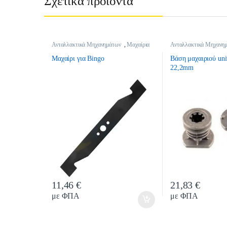
Σχετικά προϊόντα
Ανταλλακτικά Μηχανημάτων
,
Μαχαίρια
Ανταλλακτικά Μηχανη
Μαχαιριών
Μαχαίρι για Bingo
Βάση μαχαιριού uni
22,2mm
11,46
€
21,83
€
Quantity
Quantit
με ΦΠΑ
με ΦΠΑ