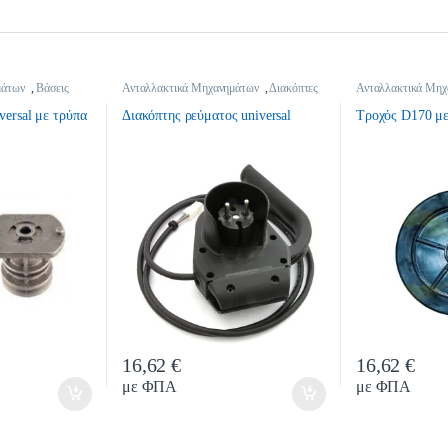
μάτων
,
Βάσεις
Ανταλλακτικά Μηχανημάτων
,
Διακόπτες
Ανταλλακτικά Μηχ
Ρεύματος
Χλοοκοπτικών
versal με τρύπα
Διακόπτης ρεύματος universal
Τροχός D170 με
16,62
€
16,62
€
y
Quantity
Quan
με ΦΠΑ
με ΦΠΑ