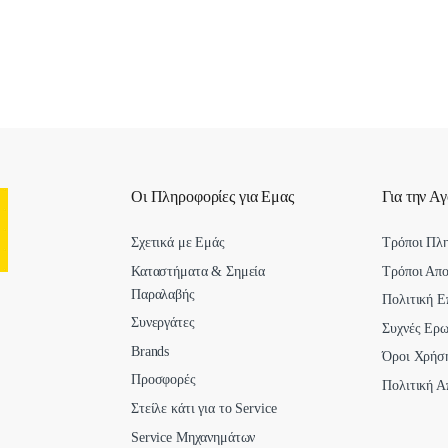
Οι Πληροφορίες για Εμας
Για την Α
Σχετικά με Εμάς
Τρόποι Πλ
Καταστήματα & Σημεία
Τρόποι Απ
Παραλαβής
Πολιτική Ε
Συνεργάτες
Συχνές Ερω
Brands
Όροι Χρήσ
Προσφορές
Πολιτική Α
Στείλε κάτι για το Service
Service Μηχανημάτων