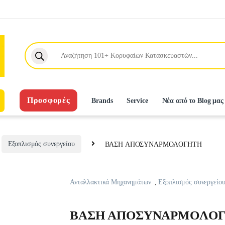
Products search
Προσφορές
Brands
Service
Νέα από το Blog μας
Εξοπλισμός συνεργείου
BAΣH ΑΠΟΣYNAPMOΛOΓHTH
Ανταλλακτικά Μηχανημάτων
,
Εξοπλισμός συνεργείο
BAΣH ΑΠΟΣYNAPMOΛO