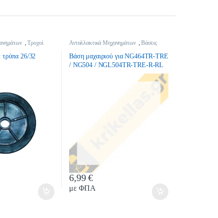
ανημάτων
,
Τροχοί
Ανταλλακτικά Μηχανημάτων
,
Βάσεις
Μαχαιριών
 τρύπα 26/32
Βάση μαχαιριού για NG464TR-TRE
/ NG504 / NGL504TR-TRE-R-RL
….
6,99
€
tity
Quantity
με ΦΠΑ