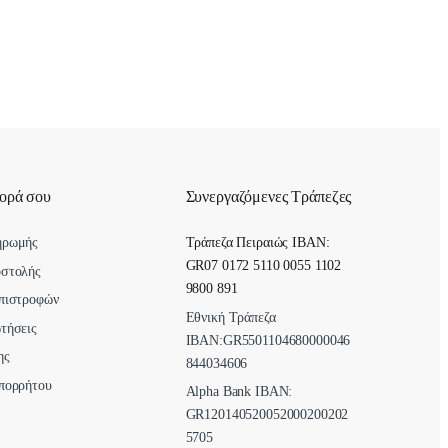
γορά σου
Συνεργαζόμενες Τράπεζες
ηρωμής
Τράπεζα Πειραιώς IBAN:
GR07 0172 5110 0055 1102
οστολής
9800 891
πιστροφών
Εθνική Τράπεζα
τήσεις
ΙΒΑΝ:GR5501104680000046
ης
844034606
πορρήτου
Alpha Bank ΙΒΑΝ:
GR120140520052000200202
5705