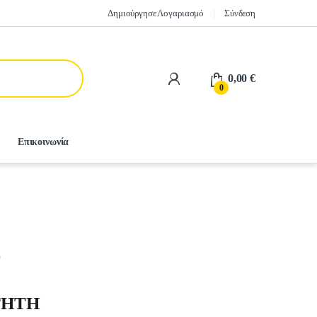
Δημιούργησε Λογαριασμό
Σύνδεση
0,00
€
0
Επικοινωνία
υ
ΓHTH