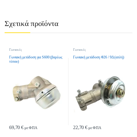
Σχετικά προϊόντα
Γωνιακές
Γωνιακές
Γωνιακή μετάδοση για S600 (βαρέως
Γωνιακή μετάδοση Φ26 / 9Δ (απλή)
τύπου)
69,70
€
22,70
€
με ΦΠΑ
με ΦΠΑ