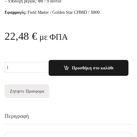
– Υποδοχή βέργας: Φ8 / 9 δόντια
Εφαρμογές:
Field Master / Golden Star CFB8D / X800
22,48
€
με ΦΠΑ
Quantity
Προσθήκη στο καλάθι
Ζητηστε Προσφορα
Περιγραφή